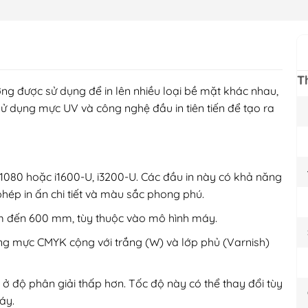
T
ờng được sử dụng để in lên nhiều loại bề mặt khác nhau,
sử dụng mực UV và công nghệ đầu in tiên tiến để tạo ra
1080 hoặc i1600-U, i3200-U. Các đầu in này có khả năng
phép in ấn chi tiết và màu sắc phong phú.
mm đến 600 mm, tùy thuộc vào mô hình máy.
ng mực CMYK cộng với trắng (W) và lớp phủ (Varnish)
 ở độ phân giải thấp hơn. Tốc độ này có thể thay đổi tùy
áy.