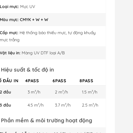
Loại mực:
Mực UV
Màu mực:
CMYK + W + W
Cấp mực:
Hệ thống báo thiếu mực, tự động khuấy
mực trắng
Vật liệu in:
Màng UV DTF loại A/B
. Hiệu suất & tốc độ in
Ố ĐẦU IN
4PASS
6PASS
8PASS
2 đầu
3 m²/h
2 m²/h
1.5 m²/h
3 đầu
4.5 m²/h
3.7 m²/h
2.5 m²/h
. Phần mềm & môi trường hoạt động