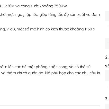
 AC 220V và công suất khoảng 3500W.
hô mực ngay lập tức, giúp tăng tốc độ sản xuất và đảm
ng, ví dụ, một số mô hình có kích thước khoảng 1160 x
2
S
ể in lên các bề mặt phẳng hoặc cong, và có thể sử
 và thậm chí cả quần áo. Nó phù hợp cho các nhu cầu in
3