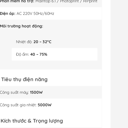
Phần mềm hỗ trợ:
Maintop 6.1 / Photoprint / RIPprint
Điện áp:
AC 220V 50Hz/60Hz
Môi trường hoạt động:
Nhiệt độ:
20 – 32°C
Độ ẩm:
40 – 75%
. Tiêu thụ điện năng
Công suất máy:
1500W
Công suất gia nhiệt:
5000W
. Kích thước & Trọng lượng