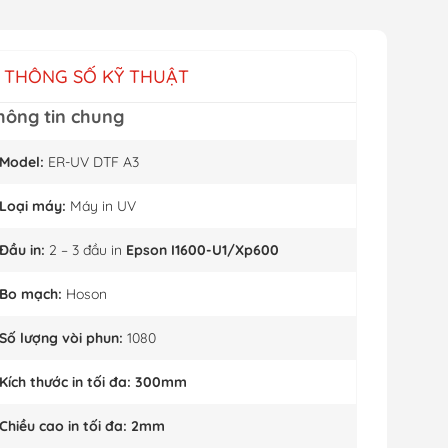
THÔNG SỐ KỸ THUẬT
hông tin chung
Model:
ER-UV DTF A3
Loại máy:
Máy in UV
Đầu in:
2 – 3 đầu in
Epson I1600-U1/Xp600
Bo mạch:
Hoson
Số lượng vòi phun:
1080
Kích thước in tối đa:
300mm
Chiều cao in tối đa:
2mm