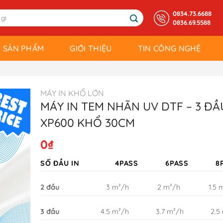
0834.73.6688
0836.69.5588
SẢN PHẨM
GIỚI THIỆU
TIN CÔNG NGHỆ
MÁY IN KHỔ LỚN
MÁY IN TEM NHÃN UV DTF – 3 ĐẦ
XP600 KHỔ 30CM
0
₫
SỐ ĐẦU IN
4PASS
6PASS
8
2 đầu
3 m²/h
2 m²/h
1.5 
3 đầu
4.5 m²/h
3.7 m²/h
2.5