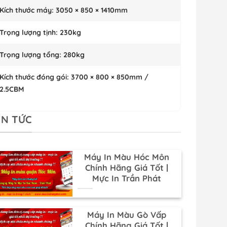
Kích thước máy:
3050 × 850 × 1410mm
Trọng lượng tịnh:
230kg
Trọng lượng tổng:
280kg
Kích thước đóng gói:
3700 × 800 × 850mm /
2.5CBM
IN TỨC
Máy In Màu Hóc Môn
Chính Hãng Giá Tốt |
Mực In Trần Phát
Máy In Màu Gò Vấp
Chính Hãng Giá Tốt |