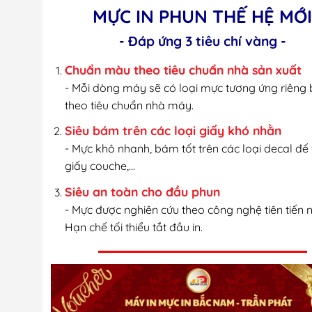
MỰC IN PHUN THẾ HỆ MỚ
- Đáp ứng 3 tiêu chí vàng -
Chuẩn màu theo tiêu chuẩn nhà sản xuất
- Mỗi dòng máy sẽ có loại mực tương ứng riêng b
theo tiêu chuẩn nhà máy.
Siêu bám trên các loại giấy khó nhằn
- Mực khô nhanh, bám tốt trên các loại decal đế
giấy couche,...
Siêu an toàn cho đầu phun
- Mực được nghiên cứu theo công nghệ tiên tiến n
Hạn chế tối thiểu tắt đầu in.