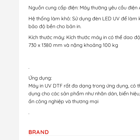
Nguồn cung cấp điện: Máy thường yêu cầu điện
Hệ thống làm khô: Sử dụng đèn LED UV để làm k
bảo độ bền cho bản in.
Kích thước máy: Kích thước máy in có thể dao độ
730 x 1380 mm và nặng khoảng 100 kg​
.
Ứng dụng:
Máy in UV DTF rất đa dạng trong ứng dụng, có th
dụng cho các sản phẩm như nhãn dán, biển hiệu,
ấn công nghiệp và thương mại​
.
BRAND