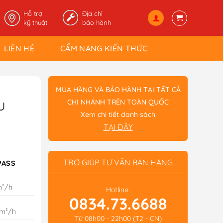
Hỗ trợ
Địa chỉ
kỹ thuật
bảo hành
LIÊN HỆ
CẨM NANG KIẾN THỨC
MUA HÀNG VÀ BẢO HÀNH TẠI TẤT CẢ
CHI NHÁNH TRÊN TOÀN QUỐC
U
Xem chi tiết danh sách
TẠI ĐÂY
TRỢ GIÚP TƯ VẤN BÁN HÀNG
PASS
m²/h
Hotline:
0834.73.6688
 m²/h
Từ 08h00 - 22h00 (T2 - CN)