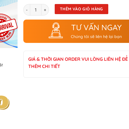
Số lượng
THÊM VÀO GIỎ HÀNG
TƯ VẤN NGAY
Chúng tôi sẽ liên hệ lại bạn
GIÁ & THỜI GIAN ORDER VUI LÒNG LIÊN HỆ ĐỂ 
̣t
THÊM CHI TIẾT