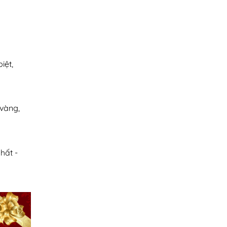
I
iệt,
 vàng,
hất -