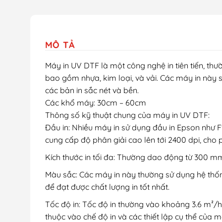
MÔ TẢ
Máy in UV DTF là một công nghệ in tiên tiến, thư
bao gồm nhựa, kim loại, và vải. Các máy in này 
các bản in sắc nét và bền.
Các khổ máy: 30cm – 60cm
Thông số kỹ thuật chung của máy in UV DTF:
Đầu in: Nhiều máy in sử dụng đầu in Epson như F
cung cấp độ phân giải cao lên tới 2400 dpi, cho 
Kích thước in tối đa: Thường dao động từ 300 
Màu sắc: Các máy in này thường sử dụng hệ thố
để đạt được chất lượng in tốt nhất.
Tốc độ in: Tốc độ in thường vào khoảng 3.6 m²/h
thuộc vào chế độ in và các thiết lập cụ thể của m