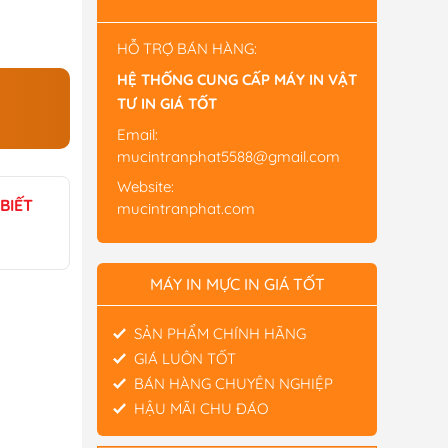
HỖ TRỢ BÁN HÀNG:
HỆ THỐNG CUNG CẤP MÁY IN VẬT
TƯ IN GIÁ TỐT
Email:
mucintranphat5588@gmail.com
Website:
BIẾT
mucintranphat.com
MÁY IN MỰC IN GIÁ TỐT
SẢN PHẨM CHÍNH HÃNG
GIÁ LUÔN TỐT
BÁN HÀNG CHUYÊN NGHIỆP
HẬU MÃI CHU ĐÁO