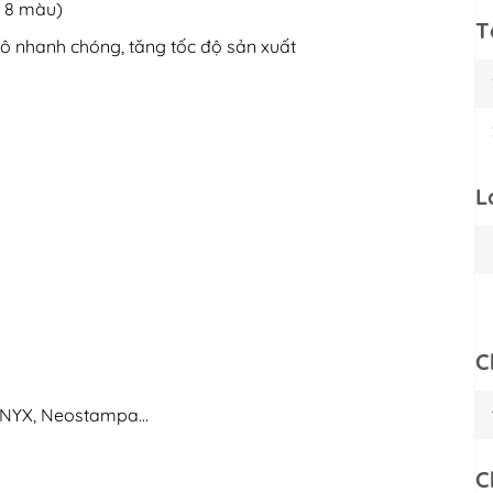
a 8 màu)
T
ô nhanh chóng, tăng tốc độ sản xuất
L
C
 ONYX, Neostampa…
C