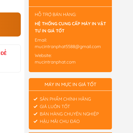
HỖ TRỢ BÁN HÀNG:
HỆ THỐNG CUNG CẤP MÁY IN VẬT
TƯ IN GIÁ TỐT
Email:
mucintranphat5588@gmail.com
 ĐỂ
Website:
mucintranphat.com
MÁY IN MỰC IN GIÁ TỐT
SẢN PHẨM CHÍNH HÃNG
GIÁ LUÔN TỐT
BÁN HÀNG CHUYÊN NGHIỆP
HẬU MÃI CHU ĐÁO