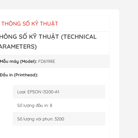
THÔNG SỐ KỸ THUẬT
HÔNG SỐ KỸ THUẬT (TECHNICAL
ARAMETERS)
Mẫu máy (Model):
FD6198E
Đầu in (Printhead):
Loại: EPSON I3200-A1
Số lượng đầu in: 8
Số lượng vòi phun: 3200