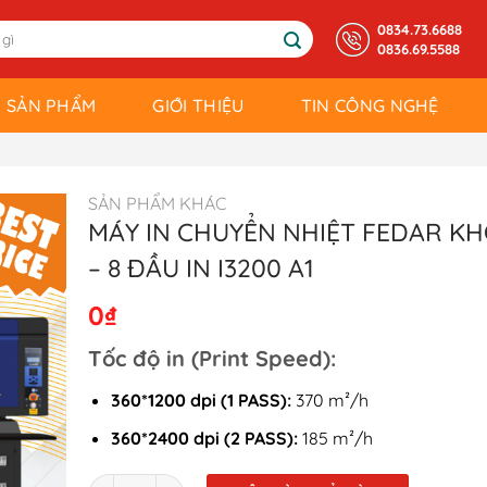
0834.73.6688
0836.69.5588
SẢN PHẨM
GIỚI THIỆU
TIN CÔNG NGHỆ
SẢN PHẨM KHÁC
MÁY IN CHUYỂN NHIỆT FEDAR KH
– 8 ĐẦU IN I3200 A1
0
₫
Tốc độ in (Print Speed):
360*1200 dpi (1 PASS):
370 m²/h
360*2400 dpi (2 PASS):
185 m²/h
Số lượng