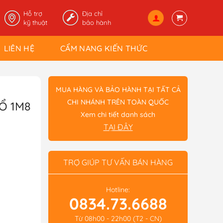
Hỗ trợ
Địa chỉ
kỹ thuật
bảo hành
LIÊN HỆ
CẨM NANG KIẾN THỨC
MUA HÀNG VÀ BẢO HÀNH TẠI TẤT CẢ
CHI NHÁNH TRÊN TOÀN QUỐC
Ổ 1M8
Xem chi tiết danh sách
TẠI ĐÂY
TRỢ GIÚP TƯ VẤN BÁN HÀNG
Hotline:
0834.73.6688
Từ 08h00 - 22h00 (T2 - CN)