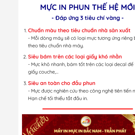
MỰC IN PHUN THẾ HỆ MỚ
- Đáp ứng 3 tiêu chí vàng -
Chuẩn màu theo tiêu chuẩn nhà sản xuất
- Mỗi dòng máy sẽ có loại mực tương ứng riêng b
theo tiêu chuẩn nhà máy.
Siêu bám trên các loại giấy khó nhằn
- Mực khô nhanh, bám tốt trên các loại decal đế
giấy couche,...
Siêu an toàn cho đầu phun
- Mực được nghiên cứu theo công nghệ tiên tiến n
Hạn chế tối thiểu tắt đầu in.