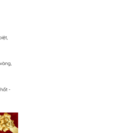
I
iệt,
 vàng,
hất -