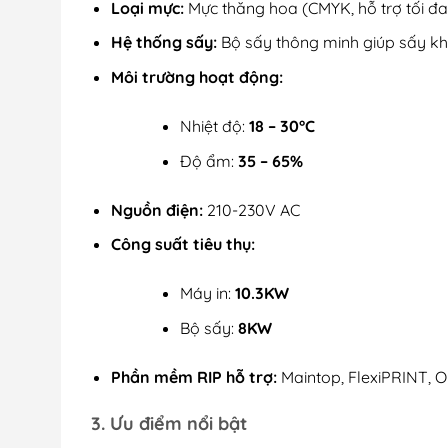
Loại mực:
Mực thăng hoa (CMYK, hỗ trợ tối đ
Hệ thống sấy:
Bộ sấy thông minh giúp sấy kh
Môi trường hoạt động:
Nhiệt độ:
18 – 30°C
Độ ẩm:
35 – 65%
Nguồn điện:
210-230V AC
Công suất tiêu thụ:
Máy in:
10.3KW
Bộ sấy:
8KW
Phần mềm RIP hỗ trợ:
Maintop, FlexiPRINT,
3. Ưu điểm nổi bật