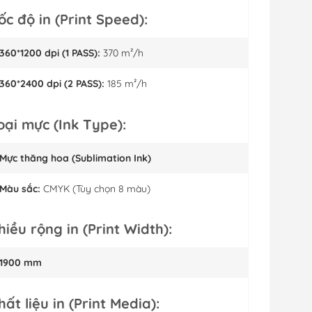
ốc độ in (Print Speed):
360*1200 dpi (1 PASS):
370 m²/h
360*2400 dpi (2 PASS):
185 m²/h
oại mực (Ink Type):
Mực thăng hoa (Sublimation Ink)
Màu sắc:
CMYK (Tùy chọn 8 màu)
hiều rộng in (Print Width):
1900 mm
hất liệu in (Print Media):