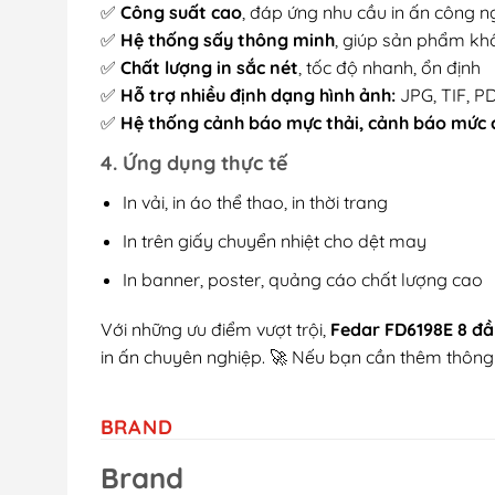
✅
Công suất cao
, đáp ứng nhu cầu in ấn công ng
✅
Hệ thống sấy thông minh
, giúp sản phẩm kh
✅
Chất lượng in sắc nét
, tốc độ nhanh, ổn định
✅
Hỗ trợ nhiều định dạng hình ảnh:
JPG, TIF, P
✅
Hệ thống cảnh báo mực thải, cảnh báo mức 
4. Ứng dụng thực tế
In vải, in áo thể thao, in thời trang
In trên giấy chuyển nhiệt cho dệt may
In banner, poster, quảng cáo chất lượng cao
Với những ưu điểm vượt trội,
Fedar FD6198E 8 đầ
in ấn chuyên nghiệp. 🚀 Nếu bạn cần thêm thông ti
BRAND
Brand