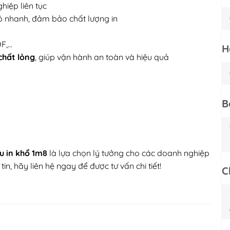
hiệp liên tục
ô nhanh, đảm bảo chất lượng in
DF,…
H
chất lỏng
, giúp vận hành an toàn và hiệu quả
B
u in khổ 1m8
là lựa chọn lý tưởng cho các doanh nghiệp
n, hãy liên hệ ngay để được tư vấn chi tiết!
C