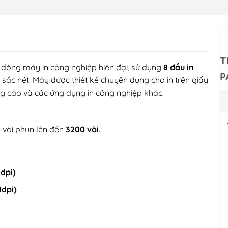
T
 dòng máy in công nghiệp hiện đại, sử dụng
8 đầu in
P
 sắc nét. Máy được thiết kế chuyên dụng cho in trên giấy
ng cáo và các ứng dụng in công nghiệp khác.
ố vòi phun lên đến
3200 vòi
.
dpi)
dpi)