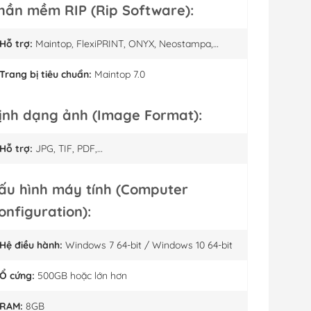
hần mềm RIP (Rip Software):
Hỗ trợ:
Maintop, FlexiPRINT, ONYX, Neostampa,…
Trang bị tiêu chuẩn:
Maintop 7.0
ịnh dạng ảnh (Image Format):
Hỗ trợ:
JPG, TIF, PDF,…
ấu hình máy tính (Computer
onfiguration):
Hệ điều hành:
Windows 7 64-bit / Windows 10 64-bit
Ổ cứng:
500GB hoặc lớn hơn
RAM:
8GB