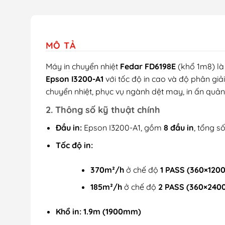
MÔ TẢ
Máy in chuyển nhiệt
Fedar FD6198E
(khổ 1m8) là
Epson I3200-A1
với tốc độ in cao và độ phân giải
chuyển nhiệt, phục vụ ngành dệt may, in ấn quả
2. Thông số kỹ thuật chính
Đầu in:
Epson I3200-A1, gồm
8 đầu in
, tổng s
Tốc độ in:
370m²/h
ở chế độ
1 PASS (360×1200
185m²/h
ở chế độ
2 PASS (360×2400
Khổ in:
1.9m (1900mm)