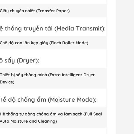
Giấy chuyển nhiệt (Transfer Paper)
ệ thống truyền tải (Media Transmit):
Chế độ con lăn kẹp giấy (Pinch Roller Mode)
ộ sấy (Dryer):
Thiết bị sấy thông minh (Extra Intelligent Dryer
Device)
hế độ chống ẩm (Moisture Mode):
Hệ thống tự động chống ẩm và làm sạch (Full Seal
Auto Moisture and Cleaning)