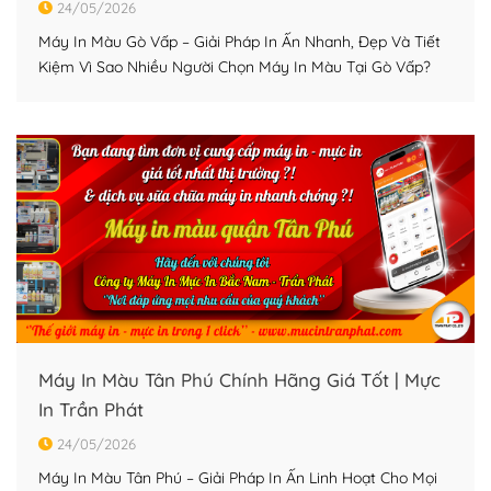
24/05/2026
Máy In Màu Gò Vấp – Giải Pháp In Ấn Nhanh, Đẹp Và Tiết
Kiệm Vì Sao Nhiều Người Chọn Máy In Màu Tại Gò Vấp?
Gò Vấp là một trong những khu vực có mật độ văn phòng,
cửa hàng và hoạt động kinh doanh online phát triển mạnh
tại TP.HCM. Vì vậy nhu […]
Máy In Màu Tân Phú Chính Hãng Giá Tốt | Mực
In Trần Phát
24/05/2026
Máy In Màu Tân Phú – Giải Pháp In Ấn Linh Hoạt Cho Mọi