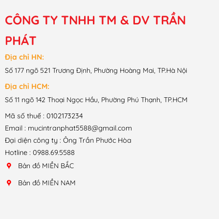
CÔNG TY TNHH TM & DV TRẦN
PHÁT
Địa chỉ HN:
Số 177 ngõ 521 Trương Định, Phường Hoàng Mai, TP.Hà Nội
Địa chỉ HCM:
Số 11 ngõ 142 Thoại Ngọc Hầu, Phường Phú Thạnh, TP.HCM
Mã số thuế : 0102173234
Email : mucintranphat5588@gmail.com
Đại diện công ty : Ông Trần Phước Hòa
Hotline : 0988.69.5588
Bản đồ MIỀN BẮC
Bản đồ MIỀN NAM