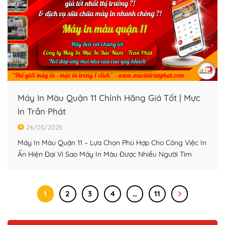
Máy In Màu Quận 11 Chính Hãng Giá Tốt | Mực
In Trần Phát
24/05/2026
Máy In Màu Quận 11 – Lựa Chọn Phù Hợp Cho Công Việc In
Ấn Hiện Đại Vì Sao Máy In Màu Được Nhiều Người Tìm
Kiếm Tại Quận 11? Không chỉ doanh nghiệp mà hiện nay
nhiều hộ kinh doanh, shop online và cá nhân tại quận 11
cũng có nhu cầu sử dụng […]
1
2
3
4
…
11