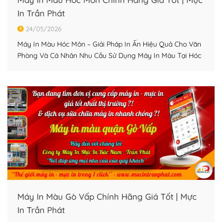
In Trần Phát
24/05/2026
Máy In Màu Hóc Môn – Giải Pháp In Ấn Hiệu Quả Cho Văn
Phòng Và Cá Nhân Nhu Cầu Sử Dụng Máy In Màu Tại Hóc
Môn Đang Tăng Cao Cùng với sự phát triển của các cửa
hàng kinh doanh, văn phòng và mô hình làm việc tại nhà,
nhu cầu tìm mua […]
Máy In Màu Gò Vấp Chính Hãng Giá Tốt | Mực
In Trần Phát