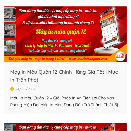
nhiều văn phòng, công ty logistics, cửa hàng kinh doanh
và trung tâm đào tạo tại TP.HCM. […]
Máy In Màu Quận 12 Chính Hãng Giá Tốt | Mực
In Trần Phát
24/05/2026
Máy In Màu Quận 12 – Giải Pháp In Ấn Tiện Lợi Cho Văn
Phòng Hiện Đại Máy In Màu Đang Dần Trở Thành Thiết Bị
Không Thể Thiếu Tại quận 12, nhu cầu sử dụng máy in
màu ngày càng phổ biến không chỉ ở doanh nghiệp mà
còn tại các cửa hàng kinh […]