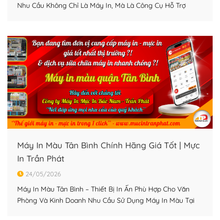
Nhu Cầu Không Chỉ Là Máy In, Mà Là Công Cụ Hỗ Trợ
Công Việc Hiệu Quả Hiện nay nhiều doanh nghiệp, cửa
hàng và cá nhân tại Tân Phú đang ưu tiên sử dụng máy in
màu để phục vụ […]
Máy In Màu Tân Bình Chính Hãng Giá Tốt | Mực
In Trần Phát
24/05/2026
Máy In Màu Tân Bình – Thiết Bị In Ấn Phù Hợp Cho Văn
Phòng Và Kinh Doanh Nhu Cầu Sử Dụng Máy In Màu Tại
Tân Bình Ngày Càng Cao Tân Bình là khu vực tập trung