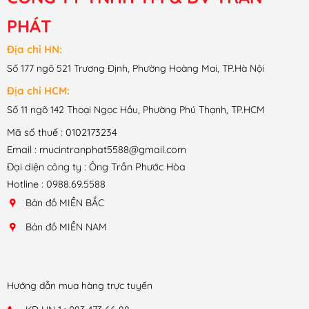
PHÁT
Địa chỉ HN:
Số 177 ngõ 521 Trương Định, Phường Hoàng Mai, TP.Hà Nội
Địa chỉ HCM:
Số 11 ngõ 142 Thoại Ngọc Hầu, Phường Phú Thạnh, TP.HCM
Mã số thuế : 0102173234
Email : mucintranphat5588@gmail.com
Đại diện công ty : Ông Trần Phước Hòa
Hotline : 0988.69.5588
Bản đồ MIỀN BẮC
Bản đồ MIỀN NAM
Hướng dẫn mua hàng trực tuyến