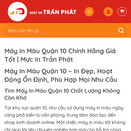
Skip
to
content
Tìm
kiếm:
Máy In Màu Quận 10 Chính Hãng Giá
Tốt | Mực In Trần Phát
Máy In Màu Quận 10 – In Đẹp, Hoạt
Động Ổn Định, Phù Hợp Mọi Nhu Cầu
Tìm Máy In Màu Quận 10 Chất Lượng Không
Còn Khó
Tại khu vực quận 10, nhu cầu sử dụng máy in màu ngày
càng phổ biến từ văn phòng, trung tâm đào tạo đến
shop kinh doanh online. Một chiếc máy in màu tốt không
chỉ giúp tài liệu chuyên nghiệp hơn mà còn hỗ trợ công