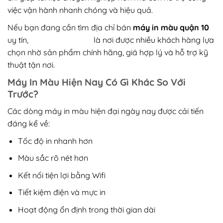
việc vận hành nhanh chóng và hiệu quả.
Nếu bạn đang cần tìm địa chỉ bán
máy in màu quận 10
uy tín,
Mực In Trần Phát
là nơi được nhiều khách hàng lựa
chọn nhờ sản phẩm chính hãng, giá hợp lý và hỗ trợ kỹ
thuật tận nơi.
Máy In Màu Hiện Nay Có Gì Khác So Với
Trước?
Các dòng máy in màu hiện đại ngày nay được cải tiến
đáng kể về:
Tốc độ in nhanh hơn
Màu sắc rõ nét hơn
Kết nối tiện lợi bằng Wifi
Tiết kiệm điện và mực in
Hoạt động ổn định trong thời gian dài