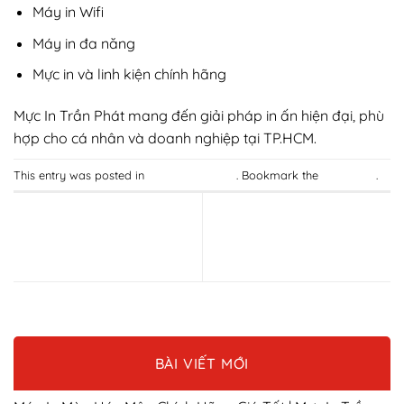
Máy in Wifi
Máy in đa năng
Mực in và linh kiện chính hãng
Mực In Trần Phát mang đến giải pháp in ấn hiện đại, phù
hợp cho cá nhân và doanh nghiệp tại TP.HCM.
This entry was posted in
TIN CÔNG NGHỆ
. Bookmark the
permalink
.
Máy In Màu Quận 11 Chính
Máy In Quận 9 Chính Hãng
Hãng Giá Tốt | Mực In Trần
Giá Tốt | Mực In Trần Phát
Phát
BÀI VIẾT MỚI