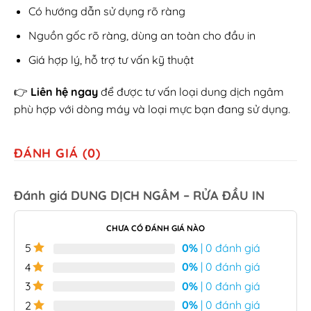
Có hướng dẫn sử dụng rõ ràng
Nguồn gốc rõ ràng, dùng an toàn cho đầu in
Giá hợp lý, hỗ trợ tư vấn kỹ thuật
👉
Liên hệ ngay
để được tư vấn loại dung dịch ngâm
phù hợp với dòng máy và loại mực bạn đang sử dụng.
ĐÁNH GIÁ (0)
Đánh giá DUNG DỊCH NGÂM – RỬA ĐẦU IN
CHƯA CÓ ĐÁNH GIÁ NÀO
0%
| 0 đánh giá
5
0%
| 0 đánh giá
4
0%
| 0 đánh giá
3
0%
| 0 đánh giá
2