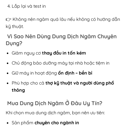
Lắp lại và test in
👉 Không nên ngâm quá lâu nếu không có hướng dẫn
kỹ thuật.
Vì Sao Nên Dùng Dung Dịch Ngâm Chuyên
Dụng?
Giảm nguy cơ
thay đầu in tốn kém
Chủ động bảo dưỡng máy tại nhà hoặc tiệm in
Giữ máy in hoạt động
ổn định – bền bỉ
Phù hợp cho cả
thợ kỹ thuật và người dùng phổ
thông
Mua Dung Dịch Ngâm Ở Đâu Uy Tín?
Khi chọn mua dung dịch ngâm, bạn nên ưu tiên:
Sản phẩm
chuyên cho ngành in