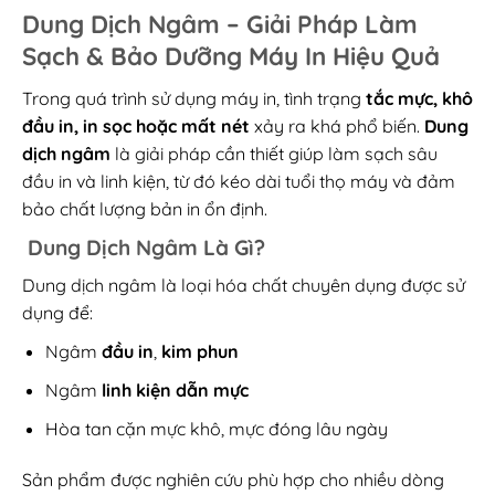
Dung Dịch Ngâm – Giải Pháp Làm
Sạch & Bảo Dưỡng Máy In Hiệu Quả
Trong quá trình sử dụng máy in, tình trạng
tắc mực, khô
đầu in, in sọc hoặc mất nét
xảy ra khá phổ biến.
Dung
dịch ngâm
là giải pháp cần thiết giúp làm sạch sâu
đầu in và linh kiện, từ đó kéo dài tuổi thọ máy và đảm
bảo chất lượng bản in ổn định.
Dung Dịch Ngâm Là Gì?
Dung dịch ngâm là loại hóa chất chuyên dụng được sử
dụng để:
Ngâm
đầu in
,
kim phun
Ngâm
linh kiện dẫn mực
Hòa tan cặn mực khô, mực đóng lâu ngày
Sản phẩm được nghiên cứu phù hợp cho nhiều dòng