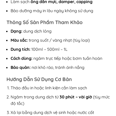
Làm sạch
ống dẫn mực, damper, capping
Bảo dưỡng máy in lâu ngày không sử dụng
Thông Số Sản Phẩm Tham Khảo
Dạng:
dung dịch lỏng
Màu sắc:
trong suốt / vàng nhạt (tùy loại)
Dung tích:
100ml – 500ml – 1L
Cách dùng:
ngâm trực tiếp hoặc bơm tuần hoàn
Bảo quản:
nơi khô ráo, tránh ánh nắng
Hướng Dẫn Sử Dụng Cơ Bản
Tháo đầu in hoặc linh kiện cần làm sạch
Ngâm trong dung dịch từ
30 phút – vài giờ
(tùy mức
độ tắc)
Xả lại bằng dung dịch vệ sinh hoặc nước cất