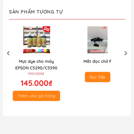
SẢN PHẨM TƯƠNG TỰ
Mực dye cho máy
Mắt đọc chữ F
EPSON C5290/C5390
Giá
Giá
190.000
₫
(chuẩn màu)
Đọc tiếp
gốc
hiện
145.000
₫
là:
tại
190.000₫.
là:
Thêm vào giỏ hàng
145.000₫.