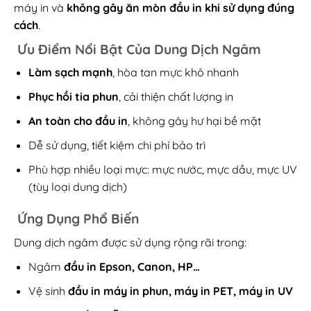
máy in và
không gây ăn mòn đầu in khi sử dụng đúng
cách
.
Ưu Điểm Nổi Bật Của Dung Dịch Ngâm
Làm sạch mạnh
, hòa tan mực khô nhanh
Phục hồi tia phun
, cải thiện chất lượng in
An toàn cho đầu in
, không gây hư hại bề mặt
Dễ sử dụng, tiết kiệm chi phí bảo trì
Phù hợp nhiều loại mực: mực nước, mực dầu, mực UV
(tùy loại dung dịch)
Ứng Dụng Phổ Biến
Dung dịch ngâm được sử dụng rộng rãi trong:
Ngâm
đầu in Epson, Canon, HP…
Vệ sinh
đầu in máy in phun, máy in PET, máy in UV