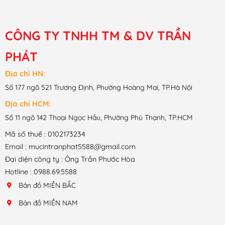
CÔNG TY TNHH TM & DV TRẦN
PHÁT
Địa chỉ HN:
Số 177 ngõ 521 Trương Định, Phường Hoàng Mai, TP.Hà Nội
Địa chỉ HCM:
Số 11 ngõ 142 Thoại Ngọc Hầu, Phường Phú Thạnh, TP.HCM
Mã số thuế : 0102173234
Email : mucintranphat5588@gmail.com
Đại diện công ty : Ông Trần Phước Hòa
Hotline : 0988.69.5588
Bản đồ MIỀN BẮC
Bản đồ MIỀN NAM