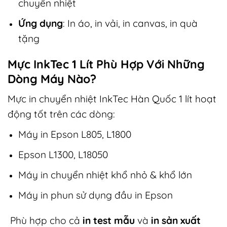
chuyển nhiệt
Ứng dụng
: In áo, in vải, in canvas, in quà
tặng
Mực InkTec 1 Lít Phù Hợp Với Những
Dòng Máy Nào?
Mực in chuyển nhiệt InkTec Hàn Quốc 1 lít hoạt
động tốt trên các dòng:
Máy in Epson L805, L1800
Epson L1300, L18050
Máy in chuyển nhiệt khổ nhỏ & khổ lớn
Máy in phun sử dụng đầu in Epson
Phù hợp cho cả
in test mẫu
và
in sản xuất