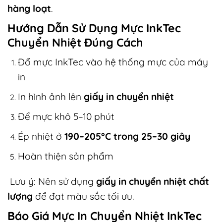
hàng loạt
.
Hướng Dẫn Sử Dụng Mực InkTec
Chuyển Nhiệt Đúng Cách
Đổ mực InkTec vào hệ thống mực của máy
in
In hình ảnh lên
giấy in chuyển nhiệt
Để mực khô 5–10 phút
Ép nhiệt ở
190–205°C trong 25–30 giây
Hoàn thiện sản phẩm
Lưu ý: Nên sử dụng
giấy in chuyển nhiệt chất
lượng
để đạt màu sắc tối ưu.
Báo Giá Mực In Chuyển Nhiệt InkTec