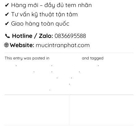
✔ Hàng mới – đầy đủ tem nhãn
✔ Tư vấn kỹ thuật tận tâm
✔ Giao hàng toàn quốc
📞
Hotline / Zalo:
0836695588
🌐
Website:
mucintranphat.com
This entry was posted in
TIN CÔNG NGHỆ
and tagged
1. Màu sắc
chuẩn
,
2. Bền màu sau ép
,
3. An toàn cho đầu phun
,
4. Dung tích 1 lít –
tiết kiệm chi phí
,
Bền Màu
,
Hiệu Quả Cao
,
Mực In Chuyển Nhiệt InkTec
Hàn Quốc 1 Lít – Màu Chuẩn
,
rực nét
,
Thông Số Kỹ Thuật Mực In
Chuyển Nhiệt InkTec Hàn Quốc 1 Lít
,
Ưu Điểm Nổi Bật Của Mực In
Chuyển Nhiệt InkTec 1 Lít
.
Giấy In Chuyển Nhiệt Khổ
Máy In Màu Quận 3 | Bán
Lớn Giá Rẻ | In Sắc Nét –
Máy In Chính Hãng – Giá Tốt
Bền Màu | Trần Phát
| Trần Phát