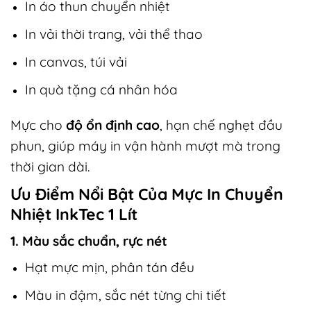
In áo thun chuyển nhiệt
In vải thời trang, vải thể thao
In canvas, túi vải
In quà tặng cá nhân hóa
Mực cho
độ ổn định cao
, hạn chế nghẹt đầu
phun, giúp máy in vận hành mượt mà trong
thời gian dài.
Ưu Điểm Nổi Bật Của Mực In Chuyển
Nhiệt InkTec 1 Lít
1. Màu sắc chuẩn, rực nét
Hạt mực mịn, phân tán đều
Màu in đậm, sắc nét từng chi tiết