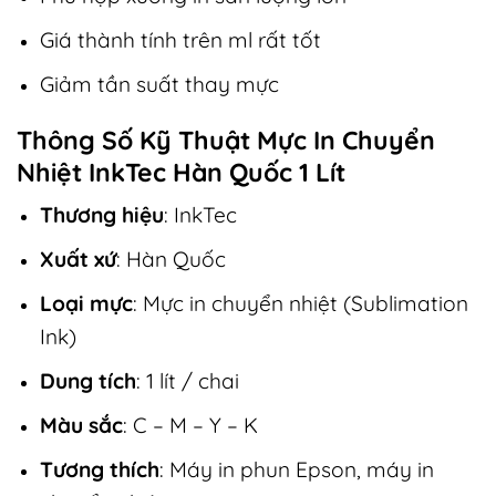
Giá thành tính trên ml rất tốt
Giảm tần suất thay mực
Thông Số Kỹ Thuật Mực In Chuyển
Nhiệt InkTec Hàn Quốc 1 Lít
Thương hiệu
: InkTec
Xuất xứ
: Hàn Quốc
Loại mực
: Mực in chuyển nhiệt (Sublimation
Ink)
Dung tích
: 1 lít / chai
Màu sắc
: C – M – Y – K
Tương thích
: Máy in phun Epson, máy in