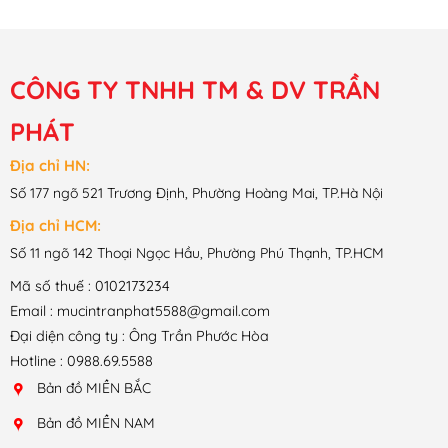
CÔNG TY TNHH TM & DV TRẦN
PHÁT
Địa chỉ HN:
Số 177 ngõ 521 Trương Định, Phường Hoàng Mai, TP.Hà Nội
Địa chỉ HCM:
Số 11 ngõ 142 Thoại Ngọc Hầu, Phường Phú Thạnh, TP.HCM
Mã số thuế : 0102173234
Email : mucintranphat5588@gmail.com
Đại diện công ty : Ông Trần Phước Hòa
Hotline : 0988.69.5588
Bản đồ MIỀN BẮC
Bản đồ MIỀN NAM