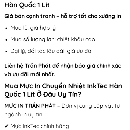
Hàn Quốc 1 Lít
Giá bán cạnh tranh – hỗ trợ tốt cho xưởng in
Mua lẻ: giá hợp lý
Mua số lượng lớn: chiết khấu cao
Đại lý, đối tác lâu dài: giá ưu đãi
Liên hệ Trần Phát để nhận báo giá chính xác
và ưu đãi mới nhất.
Mua Mực In Chuyển Nhiệt InkTec Hàn
Quốc 1 Lít Ở Đâu Uy Tín?
MỰC IN TRẦN PHÁT
– Đơn vị cung cấp vật tư
ngành in uy tín:
✔ Mực InkTec chính hãng