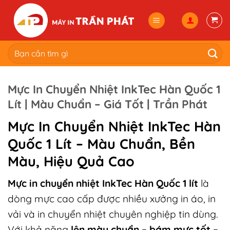
Skip
to
content
Tìm
kiếm:
Mực In Chuyển Nhiệt InkTec Hàn Quốc 1
Lít | Màu Chuẩn – Giá Tốt | Trần Phát
Mực In Chuyển Nhiệt InkTec
Hàn
Quốc 1 Lít – Màu Chuẩn, Bền
Màu, Hiệu Quả Cao
Mực in chuyển nhiệt InkTec Hàn Quốc 1 lít
là
dòng mực cao cấp được nhiều xưởng in áo, in
vải và in chuyển nhiệt chuyên nghiệp tin dùng.
Với khả năng
lên màu chuẩn – bám mực tốt –