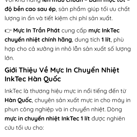
độ bền cao sau ép
, sản phẩm giúp tối ưu chất
lượng in ấn và tiết kiệm chi phí sản xuất.
👉
Mực In Trần Phát
cung cấp
mực InkTec
chuyển nhiệt chính hãng
, dung tích
1 lít
, phù
hợp cho cả xưởng in nhỏ lẫn sản xuất số lượng
lớn.
Giới Thiệu Về Mực In Chuyển Nhiệt
InkTec Hàn Quốc
InkTec là thương hiệu mực in nổi tiếng đến từ
Hàn Quốc
, chuyên sản xuất mực in cho máy in
phun công nghiệp và in chuyển nhiệt. Dòng
mực in chuyển nhiệt InkTec 1 lít
được nghiên
cứu tối ưu cho: