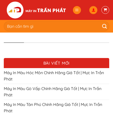
Skip
to
content
Tìm
kiếm:
BÀI VIẾT MỚI
Máy In Màu Hóc Môn Chính Hãng Giá Tốt | Mực In Trần
Phát
Máy In Màu Gò Vấp Chính Hãng Giá Tốt | Mực In Trần
Phát
Máy In Màu Tân Phú Chính Hãng Giá Tốt | Mực In Trần
Phát