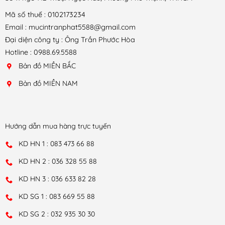
Mã số thuế : 0102173234
Email : mucintranphat5588@gmail.com
Đại diện công ty : Ông Trần Phước Hòa
Hotline : 0988.69.5588
Bản đồ MIỀN BẮC
Bản đồ MIỀN NAM
Hướng dẫn mua hàng trực tuyến
KD HN 1 : 083 473 66 88
KD HN 2 : 036 328 55 88
KD HN 3 : 036 633 82 28
KD SG 1 : 083 669 55 88
KD SG 2 : 032 935 30 30