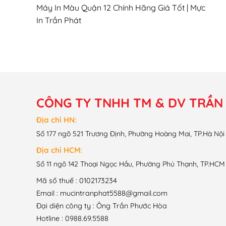
Máy In Màu Quận 12 Chính Hãng Giá Tốt | Mực
In Trần Phát
CÔNG TY TNHH TM & DV TRẦN
Địa chỉ HN:
Số 177 ngõ 521 Trương Định, Phường Hoàng Mai, TP.Hà Nội
Địa chỉ HCM:
Số 11 ngõ 142 Thoại Ngọc Hầu, Phường Phú Thạnh, TP.HCM
Mã số thuế : 0102173234
Email : mucintranphat5588@gmail.com
Đại diện công ty : Ông Trần Phước Hòa
Hotline : 0988.69.5588