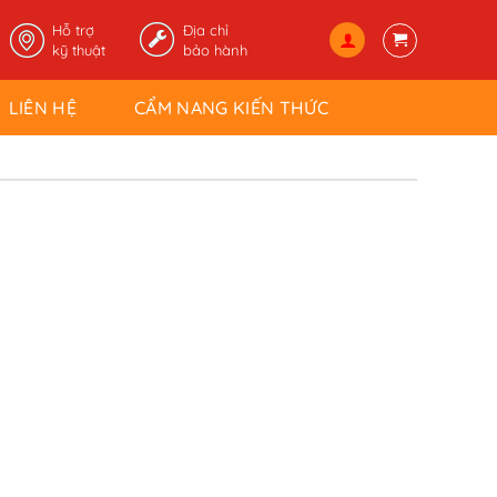
Hỗ trợ
Địa chỉ
kỹ thuật
bảo hành
LIÊN HỆ
CẨM NANG KIẾN THỨC