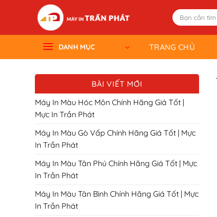
Skip
Tìm
to
kiếm:
content
TRANG CHỦ
DANH MỤC
BÀI VIẾT MỚI
Máy In Màu Hóc Môn Chính Hãng Giá Tốt |
Mực In Trần Phát
Máy In Màu Gò Vấp Chính Hãng Giá Tốt | Mực
In Trần Phát
Máy In Màu Tân Phú Chính Hãng Giá Tốt | Mực
In Trần Phát
Máy In Màu Tân Bình Chính Hãng Giá Tốt | Mực
In Trần Phát