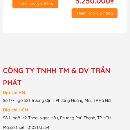
3.250.000
₫
Thêm vào giỏ hàng
là:
tại
2.700.000₫.
4.000.000₫.
là:
Thêm vào giỏ hàng
3.250.000₫.
CÔNG TY TNHH TM & DV TRẦN
PHÁT
Địa chỉ HN:
Số 177 ngõ 521 Trương Định, Phường Hoàng Mai, TP.Hà Nội
Địa chỉ HCM:
Số 11 ngõ 142 Thoại Ngọc Hầu, Phường Phú Thạnh, TP.HCM
Mã số thuế : 0102173234