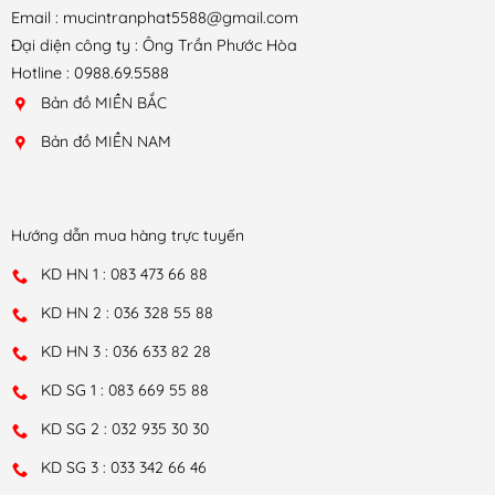
Email : mucintranphat5588@gmail.com
Đại diện công ty : Ông Trần Phước Hòa
Hotline : 0988.69.5588
Bản đồ MIỀN BẮC
Bản đồ MIỀN NAM
Hướng dẫn mua hàng trực tuyến
KD HN 1 : 083 473 66 88
KD HN 2 : 036 328 55 88
KD HN 3 : 036 633 82 28
KD SG 1 : 083 669 55 88
KD SG 2 : 032 935 30 30
KD SG 3 : 033 342 66 46