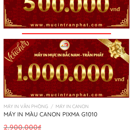
MÁY IN VĂN PHÒNG
/
MÁY IN CANON
MÁY IN MÀU CANON PIXMA G1010
Giá
Giá
2.900.000
₫