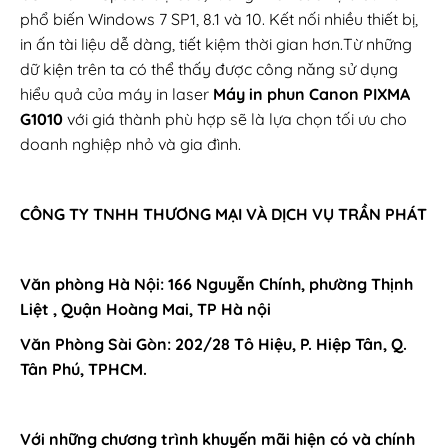
phổ biến Windows 7 SP1, 8.1 và 10. Kết nối nhiều thiết bị,
in ấn tài liệu dễ dàng, tiết kiệm thời gian hơn.Từ những
dữ kiện trên ta có thể thấy được công năng sử dụng
hiểu quả của máy in laser
Máy in phun Canon PIXMA
G1010
với giá thành phù hợp sẽ là lựa chọn tối ưu cho
doanh nghiệp nhỏ và gia đình.
CÔNG TY TNHH THƯƠNG MẠI VÀ DỊCH VỤ TRẦN PHÁT
Văn phòng Hà Nội: 166 Nguyễn Chính, phường Thịnh
Liệt , Quận Hoàng Mai, TP Hà nội
Văn Phòng Sài Gòn: 202/28 Tô Hiệu, P. Hiệp Tân, Q.
Tân Phú, TPHCM.
Với những chương trình khuyến mãi hiện có và chính