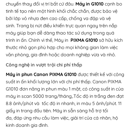
chuyển thay đổi vị trí bất cứ đâu.
Máy in G1010
cạnh bo
tinh tế tạo nên một hình khối chắc chắn, được bảo vệ
bởi lớp vỏ nhựa đen cao cấp, chống va đập và vệ
sinh. Trang bị nút điều khiển trực quan ngay trên nắp
máy giúp bạn dễ dàng thao tác sử dụng trong quá
trình in ấn. Chính vì thế, Máy in
PIXMA G1010
sở hữu kích
thước nhỏ gọn phù hợp cho mọi không gian làm việc
văn phòng, gia đình hoặc doanh nghiệp vừa và nhỏ.
Công nghệ in vượt trội chi phí thấp
Máy in phun Canon PIXMA G1010
được thiết kế với công
suất in ấn khổi lượng lớn với chi phí thấp. Canon PIXMA
G1010 đơn năng in phun màu 1 mặt, có công suất in của
máy in scan 5000 trang/tháng,.Tốc độ in trắng đen đạt
8.8 ảnh/phút và tốc độ in nhanh, in màu 5 ảnh/phút. 11
giấy in trang đầu tiên. Máy in sẵn sàng hỗ trợ tối
đa, đáp ứng nhu cầu làm việc, giải trí của cá nhân, hộ
kinh doanh gia đình.