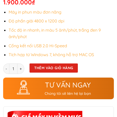
gốc
hiện
1.900.000
₫
là:
tại
Máy in phun màu đơn năng
2.900.000₫.
là:
Độ phẩn giải 4800 x 1200 dpi
1.900.000₫.
Tốc độ in nhanh, in màu 5 ảnh/phút, trắng đen 9
ảnh/phút
Cổng kết nối USB 2.0 Hi-Speed
Tích hợp từ Windows 7, không hỗ trợ MAC OS
Số lượng
THÊM VÀO GIỎ HÀNG
TƯ VẤN NGAY
Chúng tôi sẽ liên hệ lại bạn