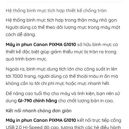
Hệ thống bình mực tích hợp thiết kế chống tràn
Hệ thống bình mực tích hợp trong thân máy nhỏ gọn.
Người dùng có thể theo dõi lượng mực trong máy một
cách dễ dàng.
Máy in phun Canon PIXMA G1010
sở hữu bình mực có
thiết kế đặc biệt giúp giảm thiểu mực bị tràn ra trong
quá trình bơm mực.
Ngoài ra, bình mực dung tích lớn cho công suất in lên
tới 7000 trang, người dùng có thể thoải máu in ấn mà
không cần lo tới chi phí mực hoặc mực nhanh hết.
Để nâng cao tuổi thọ cho máy và linh kiện, bạn nên sử
dụng
GI-790 chính hãng
cho chất lượng bản in cao.
Kết nối nhanh chóng đơn giản
Máy in phun Canon PIXMA G1010
kết nối trực tiếp cổng
USB 2.0 Hi-Speed độ cao, tương thích các hệ điều hành