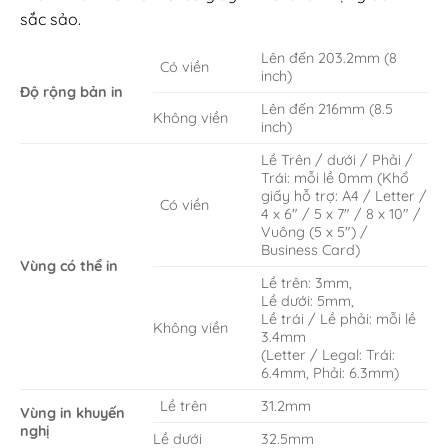
sắc sảo.
Lên đến 203.2mm (8
Có viền
inch)
Độ rộng bản in
Lên đến 216mm (8.5
Không viền
inch)
Lề Trên / dưới / Phải /
Trái: mỗi lề 0mm (Khổ
giấy hỗ trợ: A4 / Letter /
Có viền
4 x 6″ / 5 x 7″ / 8 x 10″ /
Vuông (5 x 5″) /
Business Card)
Vùng có thể in
Lề trên: 3mm,
Lề dưới: 5mm,
Lề trái / Lề phải: mỗi lề
Không viền
3.4mm
(Letter / Legal: Trái:
6.4mm, Phải: 6.3mm)
Lề trên
31.2mm
Vùng in khuyến
nghị
Lề dưới
32.5mm