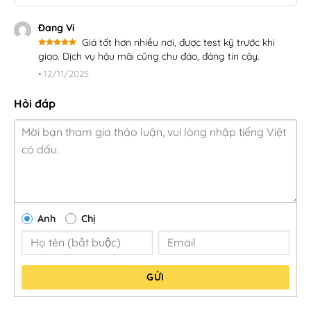
Đang Vi
Giá tốt hơn nhiều nơi, được test kỹ trước khi
Được xếp
giao. Dịch vụ hậu mãi cũng chu đáo, đáng tin cậy.
hạng
5
5
sao
•
12/11/2025
Hỏi đáp
Anh
Chị
GỬI