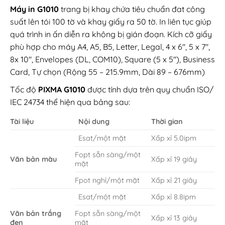
Máy in G1010
trang bị khay chứa tiêu chuẩn đat công
suất lên tói 100 tờ và khay giấy ra 50 tờ. In liên tục giúp
quá trình in ấn diễn ra không bị gián đoạn. Kích cỡ giấy
phù hợp cho máy A4, A5, B5, Letter, Legal, 4 x 6″, 5 x 7″,
8x 10″, Envelopes (DL, COM10), Square (5 x 5″), Business
Card, Tự chọn (Rộng 55 – 215.9mm, Dài 89 – 676mm)
Tốc độ
PIXMA G1010
được tính dựa trên quy chuẩn ISO/
IEC 24734 thể hiện qua bảng sau:
Tài liệu
Nội dung
Thời gian
Esat/một mặt
Xấp xỉ 5.0ipm
Fopt sẵn sàng/một
Văn bản màu
Xấp xỉ 19 giây
mặt
Fpot nghỉ/một mặt
Xấp xỉ 21 giây
Esat/một mặt
Xấp xỉ 8.8ipm
Văn bản trắng
Fopt sẵn sàng/một
Xấp xỉ 13 giây
đen
mặt