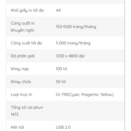
Khổ giấy in tối đa
A4
Công suất in
150-1500 trang/tháng
khuyến nghị
Công suất tối đa
5.000 trang/tháng
Độ phân giải
1200 x 4800 dpi
Khay nạp
100 tờ
Khay chứa
50 tờ
Loại mực in
GI-790(Cyan, Magenta, Yellow)
Tổng số vòi phun
1472
Kết nối
USB 2.0