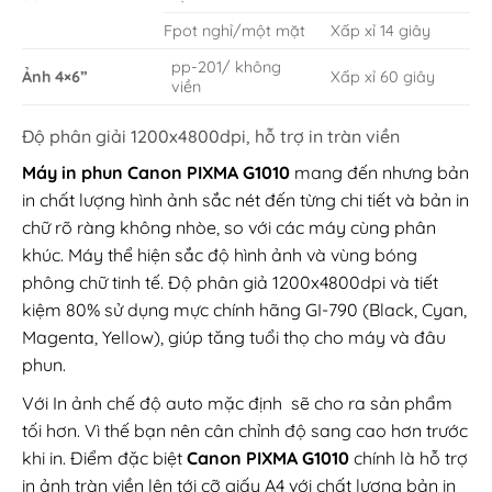
Fpot nghỉ/một mặt
Xấp xỉ 14 giây
pp-201/ không
Ảnh 4×6”
Xấp xỉ 60 giây
viền
Độ phân giải 1200x4800dpi, hỗ trợ in tràn viền
Máy in phun Canon PIXMA G1010
mang đến nhưng bản
in chất lượng hình ảnh sắc nét đến từng chi tiết và bản in
chữ rõ ràng không nhòe, so với các máy cùng phân
khúc. Máy thể hiện sắc độ hình ảnh và vùng bóng
phông chữ tinh tế. Độ phân giả 1200x4800dpi và tiết
kiệm 80% sử dụng mực chính hãng GI-790 (Black, Cyan,
Magenta, Yellow), giúp tăng tuổi thọ cho máy và đâu
phun.
Với In ảnh chế độ auto mặc định sẽ cho ra sản phẩm
tối hơn. Vì thế bạn nên cân chỉnh độ sang cao hơn trước
khi in. Điểm đặc biệt
Canon PIXMA G1010
chính là hỗ trợ
in ảnh tràn viền lên tới cỡ giấy A4 với chất lượng bản in