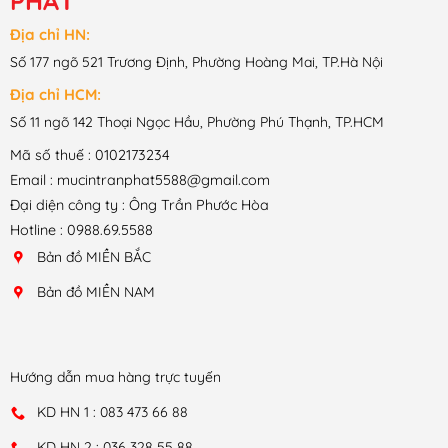
PHÁT
Địa chỉ HN:
Số 177 ngõ 521 Trương Định, Phường Hoàng Mai, TP.Hà Nội
Địa chỉ HCM:
Số 11 ngõ 142 Thoại Ngọc Hầu, Phường Phú Thạnh, TP.HCM
Mã số thuế : 0102173234
Email : mucintranphat5588@gmail.com
Đại diện công ty : Ông Trần Phước Hòa
Hotline : 0988.69.5588
Bản đồ MIỀN BẮC
Bản đồ MIỀN NAM
Hướng dẫn mua hàng trực tuyến
KD HN 1 : 083 473 66 88
KD HN 2 : 036 328 55 88