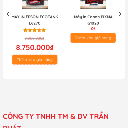
MÁY IN EPSON ECOTANK
Máy in Canon PIXMA
L6270
G1020
0
₫
Được xếp
Giá
Giá
Thêm vào giỏ hàng
8.850.000
₫
hạng
5.00
gốc
hiện
8.750.000
₫
5 sao
là:
tại
8.850.000₫.
là:
Thêm vào giỏ hàng
8.750.000₫.
CÔNG TY TNHH TM & DV TRẦN