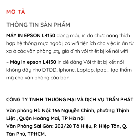
MÔ TẢ
THÔNG TIN SẢN PHẨM
MÁY IN EPSON L4150
dòng máy in đa chưc năng thích
hợp hệ thống mực ngoài, có wifi tiện ích cho việc in ấn từ
xa ở các văn phòng ,cty già đình với thiết bị kế nói wifi
–
Máy in epson L4150
In dễ dàng Với thiết bị kết nối
không dây như ĐTDĐ, Iphone, Laptop, Ipap… tạo thẩm
mỹ cho văn phòng của bạn.
CÔNG TY TNHH THƯƠNG MẠI VÀ DỊCH VỤ TRẦN PHÁT
Văn phòng Hà Nội: 166 Nguyễn Chính, phường Thịnh
Liệt , Quận Hoàng Mai, TP Hà nội
Văn Phòng Sài Gòn: 202/28 Tô Hiệu, P. Hiệp Tân, Q.
Tân Phú, TPHCM.