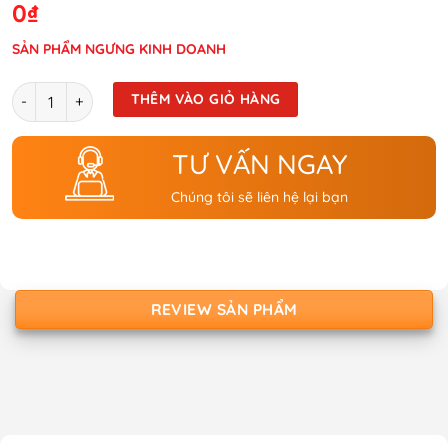
0
₫
SẢN PHẨM NGƯNG KINH DOANH
Số lượng
THÊM VÀO GIỎ HÀNG
TƯ VẤN NGAY
Chúng tôi sẽ liên hệ lại bạn
REVIEW SẢN PHẨM