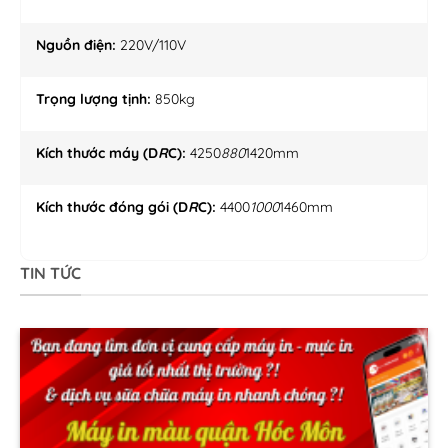
Nguồn điện:
220V/110V
Trọng lượng tịnh:
850kg
Kích thước máy (D
R
C):
4250
880
1420mm
Kích thước đóng gói (D
R
C):
4400
1000
1460mm
TIN TỨC