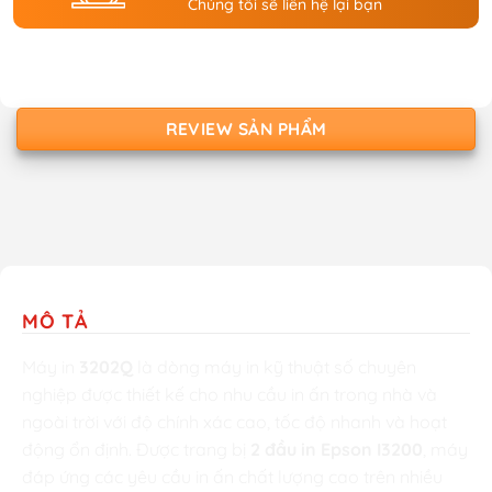
Chúng tôi sẽ liên hệ lại bạn
REVIEW SẢN PHẨM
MÔ TẢ
Máy in
3202Q
là dòng máy in kỹ thuật số chuyên
nghiệp được thiết kế cho nhu cầu in ấn trong nhà và
ngoài trời với độ chính xác cao, tốc độ nhanh và hoạt
động ổn định. Được trang bị
2 đầu in Epson I3200
, máy
đáp ứng các yêu cầu in ấn chất lượng cao trên nhiều