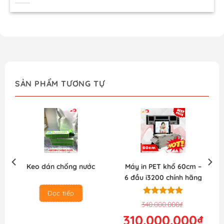
SẢN PHẨM TƯƠNG TỰ
Keo dán chống nước
Máy in PET khổ 60cm –
6 đầu i3200 chính hãng
(Hot)
Đọc tiếp
Được xếp
Giá
Giá
340.000.000
₫
hạng
5.00
gốc
hiện
310.000.000
₫
5 sao