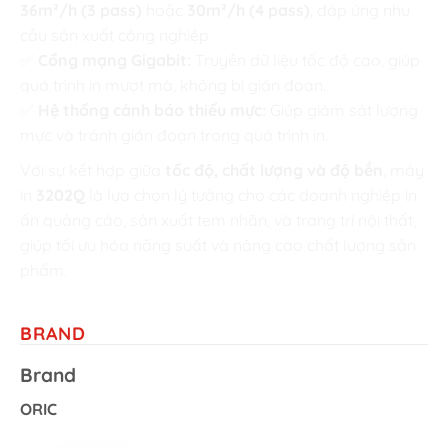
36m²/h (3 pass)
hoặc
30m²/h (4 pass)
, đáp ứng nhu
cầu sản xuất công nghiệp.
✅
Cổng mạng Gigabit:
Truyền dữ liệu tốc độ cao, giúp
quá trình in mượt mà, không bị gián đoạn.
✅
Hệ thống cảnh báo thiếu mực:
Giúp giám sát lượng
mực và tránh gián đoạn trong quá trình in.
Với sự kết hợp giữa
tốc độ, chất lượng và độ bền
, máy
in
3202Q
là lựa chọn lý tưởng cho các doanh nghiệp in
ấn quảng cáo, sản xuất tem nhãn, và trang trí nội thất,
giúp tối ưu hóa năng suất và nâng cao chất lượng sản
phẩm.
BRAND
Brand
ORIC