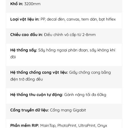
Khổ in:
3200mm
Loại vật liệu in:
PP, decal đèn, canvas, tem dán, bạt hiflex
Chiều cao đầu in:
Điều chỉnh vô cấp từ 2-8mm
Hệ thống sấy:
Sấy hồng ngoại phân đoạn, sấy không khí
đôi
Hệ thống chống cong vật liệu:
Giấy chống cong bằng
điện trở đồng đều
Hệ thống thu cuộn tự động:
Gánh nặng tối đa 60kg
Cổng truyền dữ liệu:
Cổng mạng Gigabit
Phần mềm RIP:
MainTop, PhotoPrint, UltraPrint, Onyx