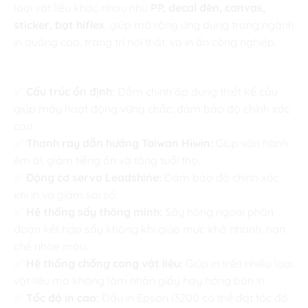
loại vật liệu khác nhau như
PP, decal đèn, canvas,
sticker, bạt hiflex
, giúp mở rộng ứng dụng trong ngành
in quảng cáo, trang trí nội thất, và in ấn công nghiệp.
Đặc điểm nổi bật:
✅
Cấu trúc ổn định:
Dầm chính áp dụng thiết kế cầu
giúp máy hoạt động vững chắc, đảm bảo độ chính xác
cao.
✅
Thanh ray dẫn hướng Taiwan Hiwin:
Giúp vận hành
êm ái, giảm tiếng ồn và tăng tuổi thọ.
✅
Động cơ servo Leadshine:
Đảm bảo độ chính xác
khi in và giảm sai số.
✅
Hệ thống sấy thông minh:
Sấy hồng ngoại phân
đoạn kết hợp sấy không khí giúp mực khô nhanh, hạn
chế nhòe màu.
✅
Hệ thống chống cong vật liệu:
Giúp in trên nhiều loại
vật liệu mà không làm nhăn giấy hay hỏng bản in.
✅
Tốc độ in cao:
Đầu in Epson I3200 có thể đạt tốc độ