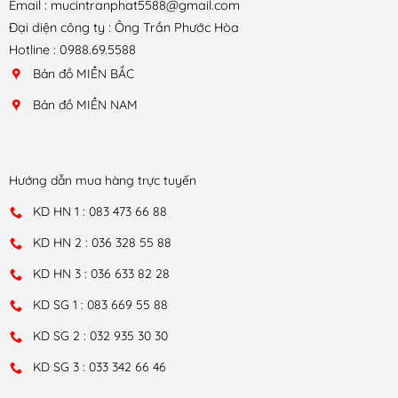
Email : mucintranphat5588@gmail.com
Đại diện công ty : Ông Trần Phước Hòa
Hotline : 0988.69.5588
Bản đồ MIỀN BẮC
Bản đồ MIỀN NAM
Hướng dẫn mua hàng trực tuyến
KD HN 1 : 083 473 66 88
KD HN 2 : 036 328 55 88
KD HN 3 : 036 633 82 28
KD SG 1 : 083 669 55 88
KD SG 2 : 032 935 30 30
KD SG 3 : 033 342 66 46