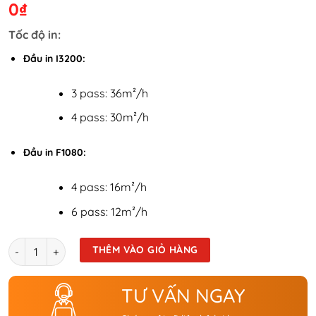
0
₫
Tốc độ in:
Đầu in I3200:
3 pass: 36m²/h
4 pass: 30m²/h
Đầu in F1080:
4 pass: 16m²/h
6 pass: 12m²/h
Số lượng
THÊM VÀO GIỎ HÀNG
TƯ VẤN NGAY