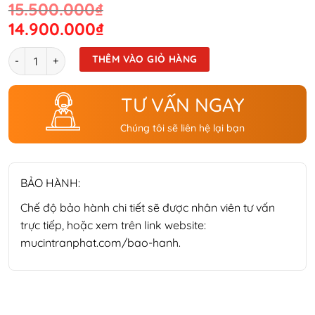
Giá
Giá
15.500.000
₫
gốc
hiện
14.900.000
₫
là:
tại
Số lượng
THÊM VÀO GIỎ HÀNG
15.500.000₫.
là:
14.900.000₫.
TƯ VẤN NGAY
Chúng tôi sẽ liên hệ lại bạn
BẢO HÀNH:
Chế độ bảo hành chi tiết sẽ được nhân viên tư vấn
trực tiếp, hoặc xem trên link website:
mucintranphat.com/bao-hanh.