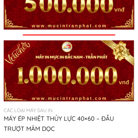
CÁC LOẠI MÁY SAU IN
MÁY ÉP NHIỆT THỦY LỰC 40×60 – ĐẦU
TRƯỢT MÂM DỌC