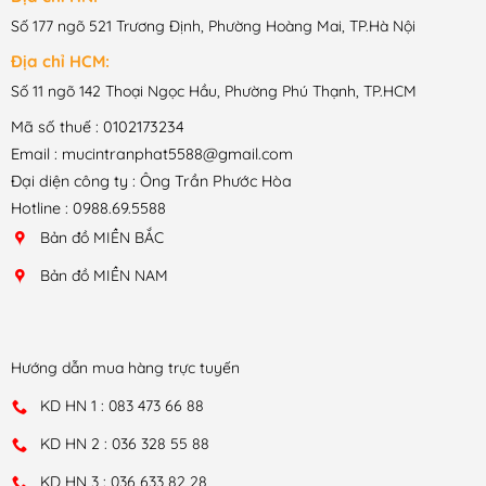
Số 177 ngõ 521 Trương Định, Phường Hoàng Mai, TP.Hà Nội
Địa chỉ HCM:
Số 11 ngõ 142 Thoại Ngọc Hầu, Phường Phú Thạnh, TP.HCM
Mã số thuế : 0102173234
Email : mucintranphat5588@gmail.com
Đại diện công ty : Ông Trần Phước Hòa
Hotline : 0988.69.5588
Bản đồ MIỀN BẮC
Bản đồ MIỀN NAM
Hướng dẫn mua hàng trực tuyến
KD HN 1 : 083 473 66 88
KD HN 2 : 036 328 55 88
KD HN 3 : 036 633 82 28