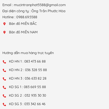
Email : mucintranphat5588@gmail.com
Đại diện công ty : Ông Trần Phước Hòa
Hotline : 0988.69.5588
Bản đồ MIỀN BẮC
Bản đồ MIỀN NAM
Hướng dẫn mua hàng trực tuyến
KD HN 1 : 083 473 66 88
KD HN 2 : 036 328 55 88
KD HN 3 : 036 633 82 28
KD SG 1 : 083 669 55 88
KD SG 2 : 032 935 30 30
KD SG 3 : 033 342 66 46