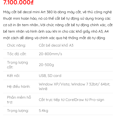
gốc
hiện
7.100.000
₫
là:
tại
Máy cắt bế decal mini Art 380 là dòng máy cắt, vẽ thủ công nghệ
7.200.000₫.
là:
thuật mini hoàn hảo, nó có thể cắt bế tự động sử dụng trong các
7.100.000₫.
cơ sở in ấn tem nhãn…Với chức năng cắt bế tự động chính xác, cắt
bế tem nhãn và hình ảnh sau khi in cho các khổ giấy nhỏ A3, A4
một cách dễ dàng và chính xác qua hệ thống mắt dò tự động
Chức năng:
Cắt bế decal khổ A3
Tốc độ cắt:
20-800mm/s
Trọng lượng
20-500g
cắt:
Kết nối:
USB, SD card
Window XP/Vista; Window 7 32bit/ 64bit;
Hệ điều hành:
Win8
Phần mềm hỗ
Cắt trực tiếp từ CorelDraw từ Pro-sign
trợ:
Trọng lượng:
5.4kg