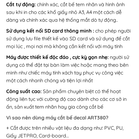
Cắt tự động:
chính xác, cắt bế tem nhãn và hình ảnh
sau khi in cho các khổ giấy nhỏ A3, A4 một cách dễ
dàng và chính xác qua hệ thống mắt dò tự động..
Sử dụng kết nối SD card thông minh :
cho phép người
sử dụng lưu file thiết kế vào SD card và sử dụng để cắt
mọi lúc , mọi nơi mà không cần kết nối với máy tính
Máy được thiết kế độc đáo , cực kỳ gọn nhẹ:
người sử
dụng có thể đặt tại bàn làm việc hoặc mang theo bên
mình như chiếc máy tính xách tay phục vụ công việc
một cách nhanh chóng và tiện lợi nhất
Công suất cao:
Sản phẩm chuyên biệt có thể hoạt
động liên tục với cường độ cao dành cho các cơ sở in
ấn, sản xuất tem nhãn hay gia công cắt bế
Vì sao nên dùng máy cắt bế decal ART380?
+ Cắt được trên nhiều vật liệu đa dạng như: PVC, PU,
Giấy JETPRO, Card-board…