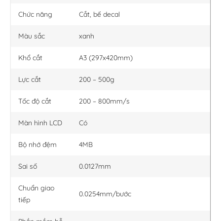
Chức năng
Cắt, bế decal
Màu sắc
xanh
Khổ cắt
A3 (297x420mm)
Lực cắt
200 – 500g
Tốc độ cắt
200 – 800mm/s
Màn hình LCD
Có
Bộ nhớ đệm
4MB
Sai số
0.0127mm
Chuẩn giao
0.0254mm/bước
tiếp