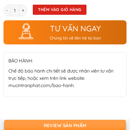
Số lượng
THÊM VÀO GIỎ HÀNG
TƯ VẤN NGAY
Chúng tôi sẽ liên hệ lại bạn
BẢO HÀNH:
Chế độ bảo hành chi tiết sẽ được nhân viên tư vấn
trực tiếp, hoặc xem trên link website:
mucintranphat.com/bao-hanh.
REVIEW SẢN PHẨM