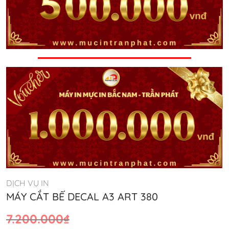
DỊCH VỤ IN
MÁY CẮT BẾ DECAL A3 ART 380
Giá
Giá
7.200.000
₫