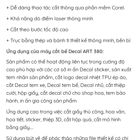
+ Dễ dàng thao tác cắt thông qua phần mềm Corel.
+ Khả năng dò điểm laser thông minh
+ Cắt theo bước tốc độ cao
+ Trục bằng thép và bánh tì thiết kế thông minh, bền bỉ
Ứng dụng của máy cắt bế Decal ART 380:
Sản phẩm có thể hoạt động liên tục trong cường độ
cao phù hợp với các cơ sở in ấn Decal sticker, sản xuất
tem nhãn sản phẩm, cắt logo decal nhiệt TPU ép áo,
cắt Decal tem xe, Decal tem bể, Decal nhũ, cắt thiệp
cưới, hộp giấy, cắt decal chữ cho shop hoa, tem bảo
hành, in ấn gia công sản phẩm
Ứng dụng cao trong việc cắt giấy thủ công, hoa văn,
họa tiết, sticker, thiệp 3D, cắt hộp quà, cắt mô hình
bằng giấy….
Sử dụng bút vẽ để phác thảo những file thiết kế có chi