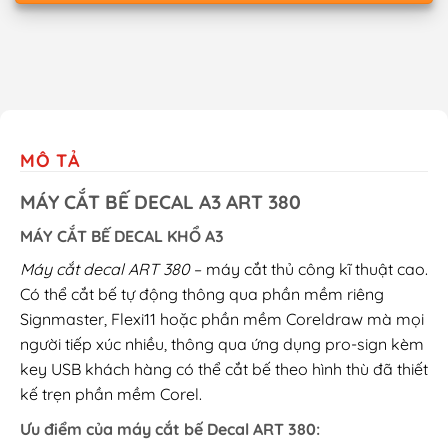
MÔ TẢ
MÁY CẮT BẾ DECAL A3 ART 380
MÁY CẮT BẾ DECAL KHỔ A3
Máy cắt decal ART 380
– máy cắt thủ công kĩ thuật cao.
Có thể cắt bế tự động thông qua phần mềm riêng
Signmaster, Flexi11 hoặc phần mềm Coreldraw mà mọi
người tiếp xúc nhiều, thông qua ứng dụng pro-sign kèm
key USB khách hàng có thể cắt bế theo hình thù đã thiết
kế trẹn phần mềm Corel.
Ưu điểm của máy cắt bế Decal ART 380: