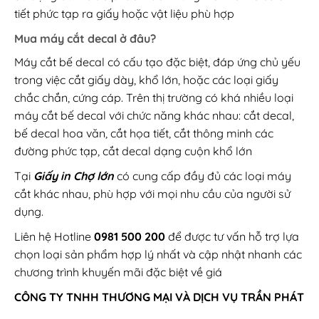
tiết phức tạp ra giấy hoặc vật liệu phù hợp
Mua máy cắt decal ở đâu?
Máy cắt bế decal có cấu tạo đặc biệt, đáp ứng chủ yếu
trong việc cắt giấy dày, khổ lớn, hoặc các loại giấy
chắc chắn, cứng cáp. Trên thị trường có khá nhiều loại
máy cắt bế decal với chức năng khác nhau: cắt decal,
bế decal hoa văn, cắt họa tiết, cắt thông minh các
đường phức tạp, cắt decal dạng cuộn khổ lớn
Tại
Giấy in Chợ lớn
có cung cấp đầy đủ các loại máy
cắt khác nhau, phù hợp với mọi nhu cầu của người sử
dụng.
Liên hệ Hotline
0981 500 200
để được tư vấn hỗ trợ lựa
chọn loại sản phẩm hợp lý nhất và cập nhật nhanh các
chương trình khuyến mãi đặc biệt về giá
CÔNG TY TNHH THƯƠNG MẠI VÀ DỊCH VỤ TRẦN PHÁT