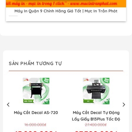
Máy In Quận 9 Chính Hãng Giá Tốt | Mực In Trần Phát
SẢN PHẨM TƯƠNG TỰ
Máy Cắt Decal AS-720
Máy Cắt Decal Tự Động
Lấy Giấy B13Plus Tốc Độ
Giá
Giá
Giá
Giá
16.000.000
₫
27.400.000
₫
Nhanh
gốc
hiện
gốc
hiện