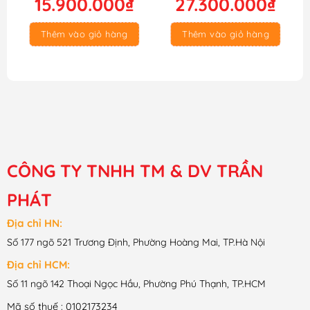
15.900.000
₫
27.300.000
₫
là:
tại
là:
tại
16.000.000₫.
là:
27.400.000₫.
là:
Thêm vào giỏ hàng
Thêm vào giỏ hàng
15.900.000₫.
27.300.000₫.
CÔNG TY TNHH TM & DV TRẦN
PHÁT
Địa chỉ HN:
Số 177 ngõ 521 Trương Định, Phường Hoàng Mai, TP.Hà Nội
Địa chỉ HCM:
Số 11 ngõ 142 Thoại Ngọc Hầu, Phường Phú Thạnh, TP.HCM
Mã số thuế : 0102173234