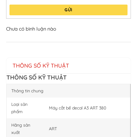
GỬI
Chưa có bình luận nào
THÔNG SỐ KỸ THUẬT
THÔNG SỐ KỸ THUẬT
Thông tin chung
Loại sản
Máy cắt bế decal A3 ART 380
phẩm
Hãng sản
ART
xuất