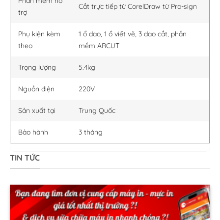
Phần mềm hỗ
Cắt trực tiếp từ CorelDraw từ Pro-sign
trợ
Phụ kiện kèm
1 ổ dao, 1 ổ viết vẽ, 3 dao cắt, phần
theo
mềm ARCUT
Trọng lượng
5.4kg
Nguồn điện
220V
Sản xuất tại
Trung Quốc
Bảo hành
3 tháng
TIN TỨC