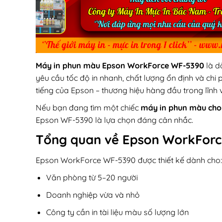
Máy in phun màu Epson WorkForce WF-5390
là d
yêu cầu tốc độ in nhanh, chất lượng ổn định và chi
tiếng của
Epson
– thương hiệu hàng đầu trong lĩnh vự
Nếu bạn đang tìm một chiếc
máy in phun màu cho
Epson WF-5390 là lựa chọn đáng cân nhắc.
Tổng quan về Epson WorkFor
Epson WorkForce WF-5390 được thiết kế dành cho:
Văn phòng từ 5–20 người
Doanh nghiệp vừa và nhỏ
Công ty cần in tài liệu màu số lượng lớn