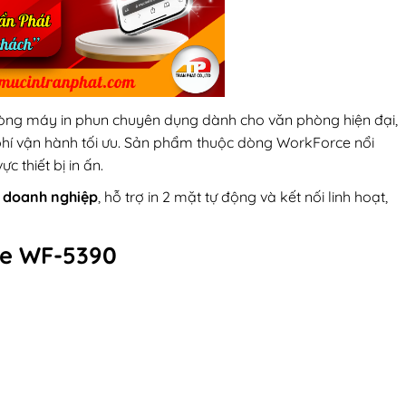
òng máy in phun chuyên dụng dành cho văn phòng hiện đại,
 phí vận hành tối ưu. Sản phẩm thuộc dòng WorkForce nổi
c thiết bị in ấn.
 doanh nghiệp
, hỗ trợ in 2 mặt tự động và kết nối linh hoạt,
ce WF-5390