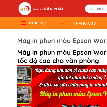
Skip
Tìm
to
kiếm:
content
TRANG CHỦ
DANH MỤC
Máy in phun màu Epson Wor
Máy in phun màu
Epson Wor
tốc độ cao cho văn phòng