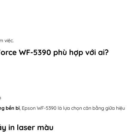
m việc.
orce WF-5390
phù hợp với ai?
p
g bền bỉ
, Epson WF-5390 là lựa chọn cân bằng giữa hiệu
y in laser màu