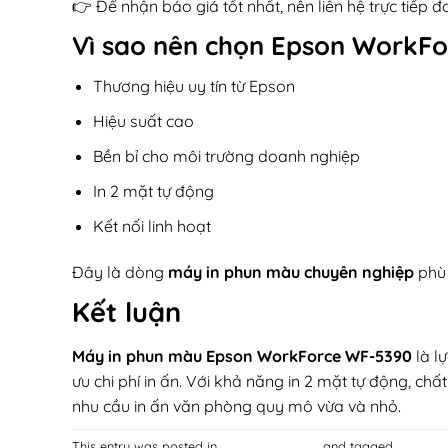
👉 Để nhận báo giá tốt nhất, nên liên hệ trực tiếp đ
Vì sao nên chọn
Epson WorkFo
Thương hiệu uy tín từ Epson
Hiệu suất cao
Bền bỉ cho môi trường doanh nghiệp
In 2 mặt tự động
Kết nối linh hoạt
Đây là dòng
máy in phun màu chuyên nghiệp
phù 
Kết luận
Máy in phun màu Epson WorkForce WF-5390
là l
ưu chi phí in ấn. Với khả năng in 2 mặt tự động, chấ
nhu cầu in ấn văn phòng quy mô vừa và nhỏ.
This entry was posted in
TIN CÔNG NGHỆ
and tagged
Máy in 