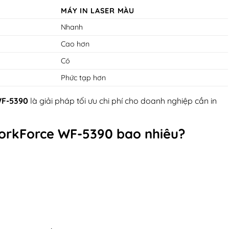
MÁY IN LASER MÀU
Nhanh
Cao hơn
Có
Phức tạp hơn
WF-5390
là giải pháp tối ưu chi phí cho doanh nghiệp cần in
orkForce WF-5390
bao nhiêu?