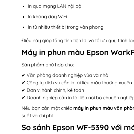
In qua mạng LAN nội bộ
In không dây WiFi
In từ nhiều thiết bị trong văn phòng
Điều này giúp tăng tính tiện lợi và tối ưu quy trình là
Máy in phun màu
Epson WorkF
Sản phẩm phù hợp cho:
✔ Văn phòng doanh nghiệp vừa và nhỏ
✔ Công ty dịch vụ cần in tài liệu màu thường xuyên
✔ Đơn vị hành chính, kế toán
✔ Doanh nghiệp cần in tài liệu nội bộ chuyên nghiệ
Nếu bạn cần một chiếc
máy in phun màu văn phòn
suất và chi phí.
So sánh
Epson WF-5390
với má