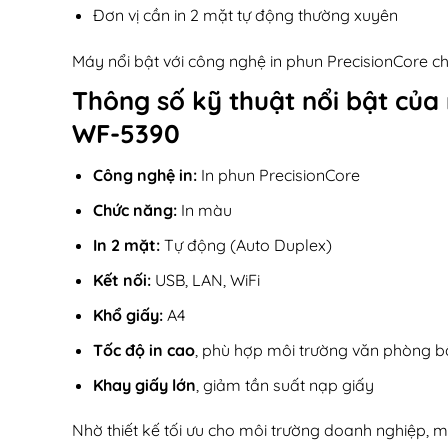
Đơn vị cần in 2 mặt tự động thường xuyên
Máy nổi bật với công nghệ in phun PrecisionCore cho
Thông số kỹ thuật nổi bật củ
WF-5390
Công nghệ in:
In phun PrecisionCore
Chức năng:
In màu
In 2 mặt:
Tự động (Auto Duplex)
Kết nối:
USB, LAN, WiFi
Khổ giấy:
A4
Tốc độ in cao
, phù hợp môi trường văn phòng b
Khay giấy lớn
, giảm tần suất nạp giấy
Nhờ thiết kế tối ưu cho môi trường doanh nghiệp, 