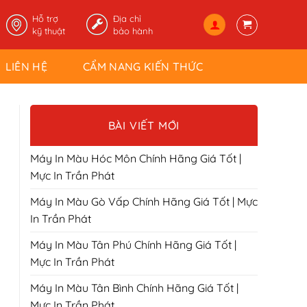
Hỗ trợ
Địa chỉ
kỹ thuật
bảo hành
LIÊN HỆ
CẨM NANG KIẾN THỨC
BÀI VIẾT MỚI
Máy In Màu Hóc Môn Chính Hãng Giá Tốt |
Mực In Trần Phát
Máy In Màu Gò Vấp Chính Hãng Giá Tốt | Mực
In Trần Phát
Máy In Màu Tân Phú Chính Hãng Giá Tốt |
Mực In Trần Phát
Máy In Màu Tân Bình Chính Hãng Giá Tốt |
Mực In Trần Phát