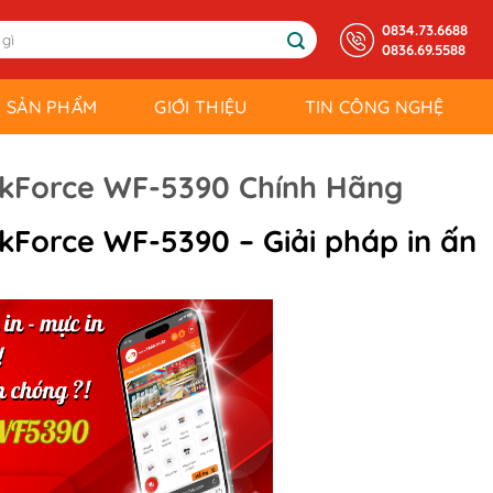
0834.73.6688
0836.69.5588
SẢN PHẨM
GIỚI THIỆU
TIN CÔNG NGHỆ
kForce WF-5390 Chính Hãng
kForce WF-5390
– Giải pháp in ấn