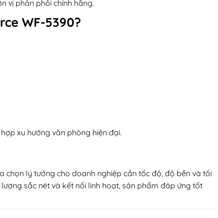
ơn vị phân phối chính hãng.
rce WF-5390?
hợp xu hướng văn phòng hiện đại.
ựa chọn lý tưởng cho doanh nghiệp cần tốc độ, độ bền và tối
t lượng sắc nét và kết nối linh hoạt, sản phẩm đáp ứng tốt
phun màu Epson WorkForce WF-5390 – Giải pháp in ấn tốc độ cao cho