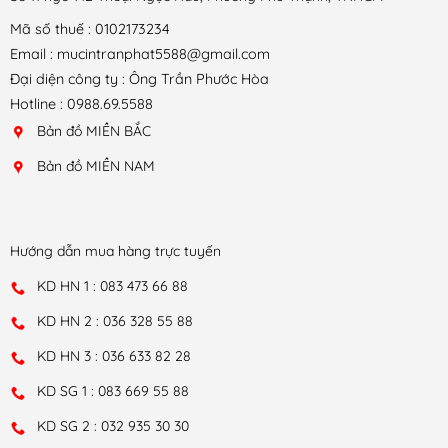
Mã số thuế : 0102173234
Email : mucintranphat5588@gmail.com
Đại diện công ty : Ông Trần Phước Hòa
Hotline : 0988.69.5588
Bản đồ MIỀN BẮC
Bản đồ MIỀN NAM
Hướng dẫn mua hàng trực tuyến
KD HN 1 : 083 473 66 88
KD HN 2 : 036 328 55 88
KD HN 3 : 036 633 82 28
KD SG 1 : 083 669 55 88
KD SG 2 : 032 935 30 30