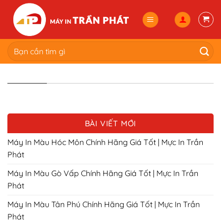
Skip
to
content
Tìm
kiếm:
BÀI VIẾT MỚI
Máy In Màu Hóc Môn Chính Hãng Giá Tốt | Mực In Trần
Phát
Máy In Màu Gò Vấp Chính Hãng Giá Tốt | Mực In Trần
Phát
Máy In Màu Tân Phú Chính Hãng Giá Tốt | Mực In Trần
Phát