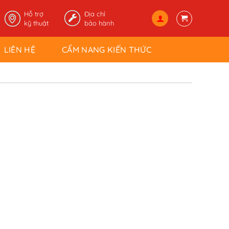
Hỗ trợ
Địa chỉ
kỹ thuật
bảo hành
LIÊN HỆ
CẨM NANG KIẾN THỨC