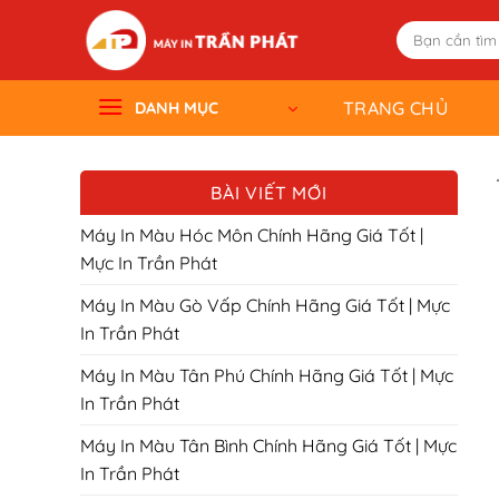
Skip
Tìm
to
kiếm:
content
TRANG CHỦ
DANH MỤC
BÀI VIẾT MỚI
Máy In Màu Hóc Môn Chính Hãng Giá Tốt |
Mực In Trần Phát
Máy In Màu Gò Vấp Chính Hãng Giá Tốt | Mực
In Trần Phát
Máy In Màu Tân Phú Chính Hãng Giá Tốt | Mực
In Trần Phát
Máy In Màu Tân Bình Chính Hãng Giá Tốt | Mực
In Trần Phát