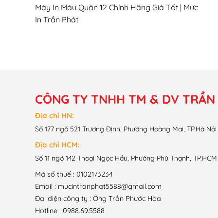
Máy In Màu Quận 12 Chính Hãng Giá Tốt | Mực
In Trần Phát
CÔNG TY TNHH TM & DV TRẦN
Địa chỉ HN:
Số 177 ngõ 521 Trương Định, Phường Hoàng Mai, TP.Hà Nội
Địa chỉ HCM:
Số 11 ngõ 142 Thoại Ngọc Hầu, Phường Phú Thạnh, TP.HCM
Mã số thuế : 0102173234
Email : mucintranphat5588@gmail.com
Đại diện công ty : Ông Trần Phước Hòa
Hotline : 0988.69.5588