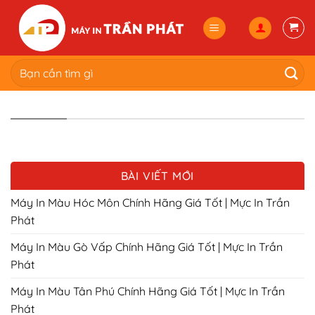
Skip
to
content
Tìm
kiếm:
BÀI VIẾT MỚI
Máy In Màu Hóc Môn Chính Hãng Giá Tốt | Mực In Trần
Phát
Máy In Màu Gò Vấp Chính Hãng Giá Tốt | Mực In Trần
Phát
Máy In Màu Tân Phú Chính Hãng Giá Tốt | Mực In Trần
Phát