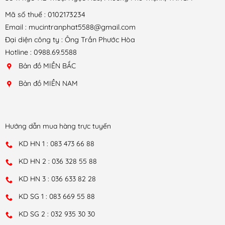
Mã số thuế : 0102173234
Email : mucintranphat5588@gmail.com
Đại diện công ty : Ông Trần Phước Hòa
Hotline : 0988.69.5588
Bản đồ MIỀN BẮC
Bản đồ MIỀN NAM
Hướng dẫn mua hàng trực tuyến
KD HN 1 : 083 473 66 88
KD HN 2 : 036 328 55 88
KD HN 3 : 036 633 82 28
KD SG 1 : 083 669 55 88
KD SG 2 : 032 935 30 30