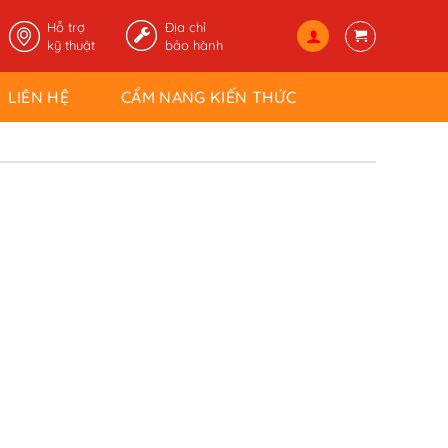
Hỗ trợ
Địa chỉ
kỹ thuật
bảo hành
LIÊN HỆ
CẨM NANG KIẾN THỨC