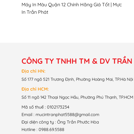
Máy In Màu Quận 12 Chính Hãng Giá Tốt | Mực
In Trần Phát
CÔNG TY TNHH TM & DV TRẦN
Địa chỉ HN:
Số 177 ngõ 521 Trương Định, Phường Hoàng Mai, TP.Hà Nội
Địa chỉ HCM:
Số 11 ngõ 142 Thoại Ngọc Hầu, Phường Phú Thạnh, TP.HCM
Mã số thuế : 0102173234
Email : mucintranphat5588@gmail.com
Đại diện công ty : Ông Trần Phước Hòa
Hotline : 0988.69.5588