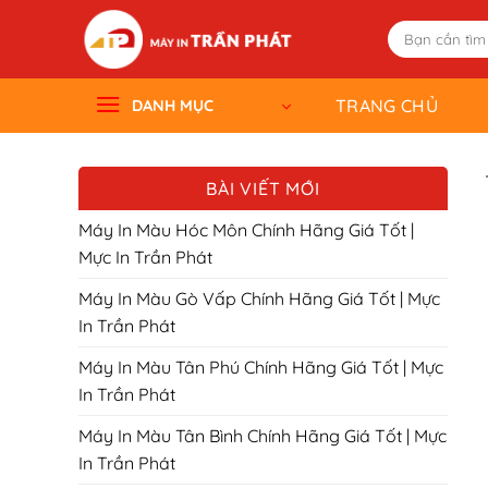
Skip
Tìm
to
kiếm:
content
TRANG CHỦ
DANH MỤC
BÀI VIẾT MỚI
Máy In Màu Hóc Môn Chính Hãng Giá Tốt |
Mực In Trần Phát
Máy In Màu Gò Vấp Chính Hãng Giá Tốt | Mực
In Trần Phát
Máy In Màu Tân Phú Chính Hãng Giá Tốt | Mực
In Trần Phát
Máy In Màu Tân Bình Chính Hãng Giá Tốt | Mực
In Trần Phát