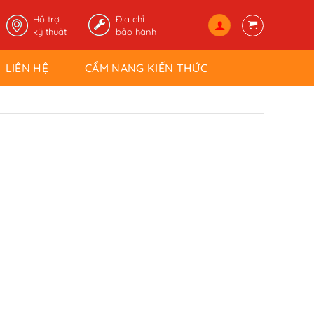
Hỗ trợ
Địa chỉ
kỹ thuật
bảo hành
LIÊN HỆ
CẨM NANG KIẾN THỨC