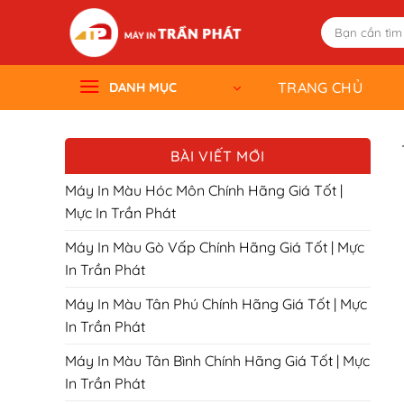
Skip
Tìm
to
kiếm:
content
TRANG CHỦ
DANH MỤC
BÀI VIẾT MỚI
Máy In Màu Hóc Môn Chính Hãng Giá Tốt |
Mực In Trần Phát
Máy In Màu Gò Vấp Chính Hãng Giá Tốt | Mực
In Trần Phát
Máy In Màu Tân Phú Chính Hãng Giá Tốt | Mực
In Trần Phát
Máy In Màu Tân Bình Chính Hãng Giá Tốt | Mực
In Trần Phát