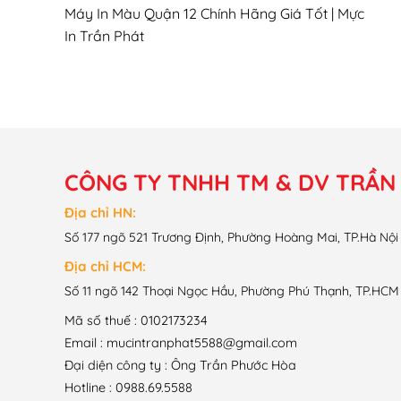
Máy In Màu Quận 12 Chính Hãng Giá Tốt | Mực
In Trần Phát
CÔNG TY TNHH TM & DV TRẦN
Địa chỉ HN:
Số 177 ngõ 521 Trương Định, Phường Hoàng Mai, TP.Hà Nội
Địa chỉ HCM:
Số 11 ngõ 142 Thoại Ngọc Hầu, Phường Phú Thạnh, TP.HCM
Mã số thuế : 0102173234
Email : mucintranphat5588@gmail.com
Đại diện công ty : Ông Trần Phước Hòa
Hotline : 0988.69.5588