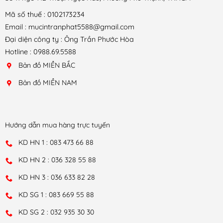
Mã số thuế : 0102173234
Email : mucintranphat5588@gmail.com
Đại diện công ty : Ông Trần Phước Hòa
Hotline : 0988.69.5588
Bản đồ MIỀN BẮC
Bản đồ MIỀN NAM
Hướng dẫn mua hàng trực tuyến
KD HN 1 : 083 473 66 88
KD HN 2 : 036 328 55 88
KD HN 3 : 036 633 82 28
KD SG 1 : 083 669 55 88
KD SG 2 : 032 935 30 30