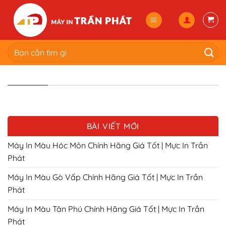
Skip
to
content
Tìm
kiếm:
BÀI VIẾT MỚI
Máy In Màu Hóc Môn Chính Hãng Giá Tốt | Mực In Trần
Phát
Máy In Màu Gò Vấp Chính Hãng Giá Tốt | Mực In Trần
Phát
Máy In Màu Tân Phú Chính Hãng Giá Tốt | Mực In Trần
Phát