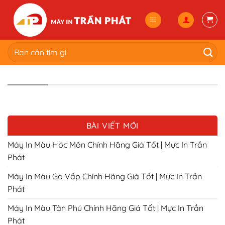
Skip
to
content
Tìm
kiếm:
BÀI VIẾT MỚI
Máy In Màu Hóc Môn Chính Hãng Giá Tốt | Mực In Trần
Phát
Máy In Màu Gò Vấp Chính Hãng Giá Tốt | Mực In Trần
Phát
Máy In Màu Tân Phú Chính Hãng Giá Tốt | Mực In Trần
Phát