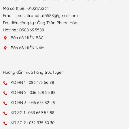
Mã số thuế : 0102173234
Email : mucintranphat5588@gmail.com
Đại diện công ty : Ông Trần Phước Hòa
Hotline : 0988.69.5588
Bản đồ MIỀN BẮC
Bản đồ MIỀN NAM
Hướng dẫn mua hàng trực tuyến
KD HN 1 : 083 473 66 88
KD HN 2 : 036 328 55 88
KD HN 3 : 036 633 82 28
KD SG 1 : 083 669 55 88
KD SG 2 : 032 935 30 30