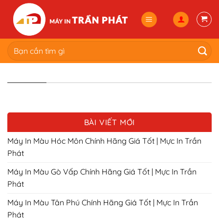
Skip
to
content
Tìm
kiếm:
BÀI VIẾT MỚI
Máy In Màu Hóc Môn Chính Hãng Giá Tốt | Mực In Trần
Phát
Máy In Màu Gò Vấp Chính Hãng Giá Tốt | Mực In Trần
Phát
Máy In Màu Tân Phú Chính Hãng Giá Tốt | Mực In Trần
Phát