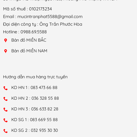
Mã số thuế : 0102173234
Email : mucintranphat5588@gmail.com
Đại diện công ty : Ông Trần Phước Hòa
Hotline : 0988.69.5588
Bản đồ MIỀN BẮC
Bản đồ MIỀN NAM
Hướng dẫn mua hàng trực tuyến
KD HN 1 : 083 473 66 88
KD HN 2 : 036 328 55 88
KD HN 3 : 036 633 82 28
KD SG 1 : 083 669 55 88
KD SG 2 : 032 935 30 30