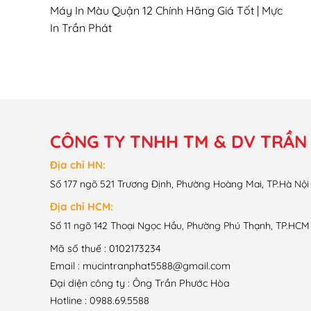
Máy In Màu Quận 12 Chính Hãng Giá Tốt | Mực
In Trần Phát
CÔNG TY TNHH TM & DV TRẦN
Địa chỉ HN:
Số 177 ngõ 521 Trương Định, Phường Hoàng Mai, TP.Hà Nội
Địa chỉ HCM:
Số 11 ngõ 142 Thoại Ngọc Hầu, Phường Phú Thạnh, TP.HCM
Mã số thuế : 0102173234
Email : mucintranphat5588@gmail.com
Đại diện công ty : Ông Trần Phước Hòa
Hotline : 0988.69.5588