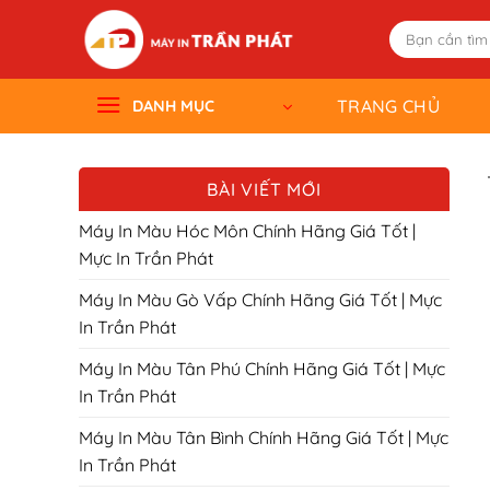
Skip
Tìm
to
kiếm:
content
TRANG CHỦ
DANH MỤC
BÀI VIẾT MỚI
Máy In Màu Hóc Môn Chính Hãng Giá Tốt |
Mực In Trần Phát
Máy In Màu Gò Vấp Chính Hãng Giá Tốt | Mực
In Trần Phát
Máy In Màu Tân Phú Chính Hãng Giá Tốt | Mực
In Trần Phát
Máy In Màu Tân Bình Chính Hãng Giá Tốt | Mực
In Trần Phát