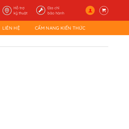
Hỗ trợ
Địa chỉ
kỹ thuật
bảo hành
LIÊN HỆ
CẨM NANG KIẾN THỨC