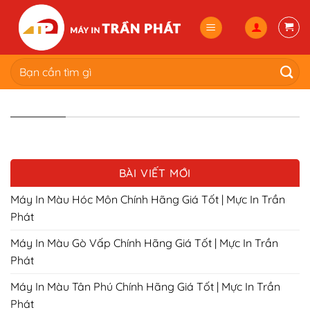
Skip
to
content
Tìm
kiếm:
BÀI VIẾT MỚI
Máy In Màu Hóc Môn Chính Hãng Giá Tốt | Mực In Trần
Phát
Máy In Màu Gò Vấp Chính Hãng Giá Tốt | Mực In Trần
Phát
Máy In Màu Tân Phú Chính Hãng Giá Tốt | Mực In Trần
Phát