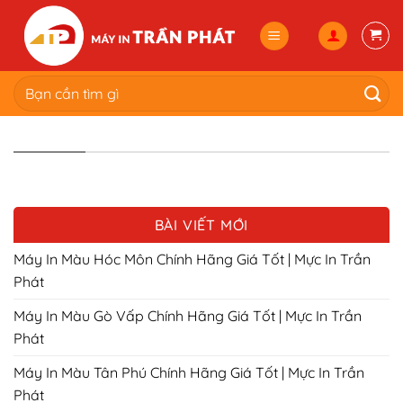
Skip
to
content
Tìm
kiếm:
BÀI VIẾT MỚI
Máy In Màu Hóc Môn Chính Hãng Giá Tốt | Mực In Trần
Phát
Máy In Màu Gò Vấp Chính Hãng Giá Tốt | Mực In Trần
Phát
Máy In Màu Tân Phú Chính Hãng Giá Tốt | Mực In Trần
Phát