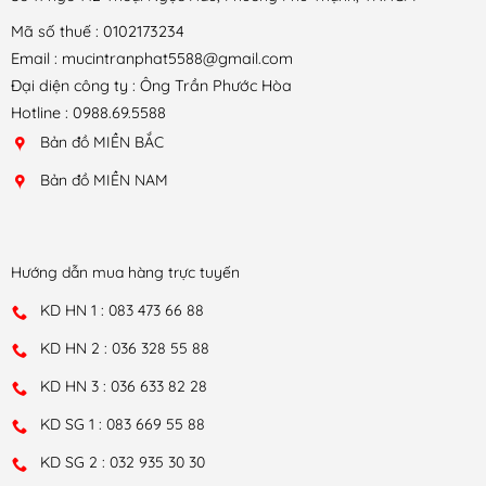
Mã số thuế : 0102173234
Email : mucintranphat5588@gmail.com
Đại diện công ty : Ông Trần Phước Hòa
Hotline : 0988.69.5588
Bản đồ MIỀN BẮC
Bản đồ MIỀN NAM
Hướng dẫn mua hàng trực tuyến
KD HN 1 : 083 473 66 88
KD HN 2 : 036 328 55 88
KD HN 3 : 036 633 82 28
KD SG 1 : 083 669 55 88
KD SG 2 : 032 935 30 30