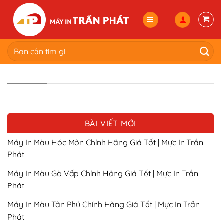
Skip
to
content
Tìm
kiếm:
BÀI VIẾT MỚI
Máy In Màu Hóc Môn Chính Hãng Giá Tốt | Mực In Trần
Phát
Máy In Màu Gò Vấp Chính Hãng Giá Tốt | Mực In Trần
Phát
Máy In Màu Tân Phú Chính Hãng Giá Tốt | Mực In Trần
Phát