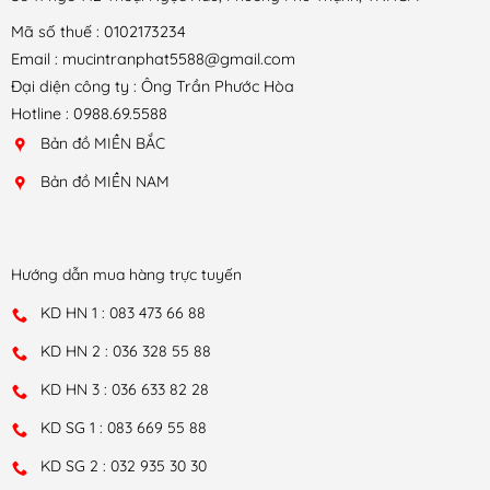
Mã số thuế : 0102173234
Email : mucintranphat5588@gmail.com
Đại diện công ty : Ông Trần Phước Hòa
Hotline : 0988.69.5588
Bản đồ MIỀN BẮC
Bản đồ MIỀN NAM
Hướng dẫn mua hàng trực tuyến
KD HN 1 : 083 473 66 88
KD HN 2 : 036 328 55 88
KD HN 3 : 036 633 82 28
KD SG 1 : 083 669 55 88
KD SG 2 : 032 935 30 30