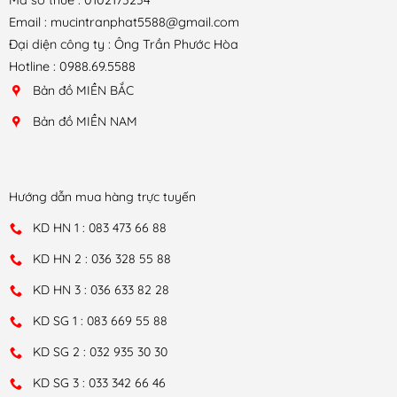
Email : mucintranphat5588@gmail.com
Đại diện công ty : Ông Trần Phước Hòa
Hotline : 0988.69.5588
Bản đồ MIỀN BẮC
Bản đồ MIỀN NAM
Hướng dẫn mua hàng trực tuyến
KD HN 1 : 083 473 66 88
KD HN 2 : 036 328 55 88
KD HN 3 : 036 633 82 28
KD SG 1 : 083 669 55 88
KD SG 2 : 032 935 30 30
KD SG 3 : 033 342 66 46