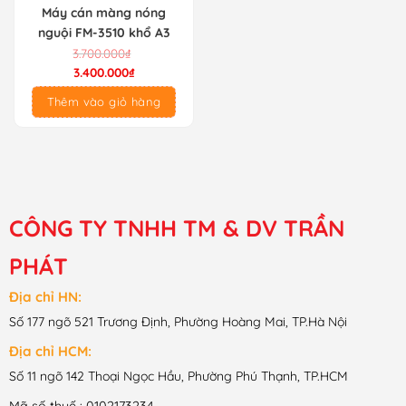
Máy cán màng nóng
nguội FM-3510 khổ A3
Giá
Giá
3.700.000
₫
gốc
hiện
3.400.000
₫
là:
tại
Thêm vào giỏ hàng
3.700.000₫.
là:
3.400.000₫.
CÔNG TY TNHH TM & DV TRẦN
PHÁT
Địa chỉ HN:
Số 177 ngõ 521 Trương Định, Phường Hoàng Mai, TP.Hà Nội
Địa chỉ HCM:
Số 11 ngõ 142 Thoại Ngọc Hầu, Phường Phú Thạnh, TP.HCM
Mã số thuế : 0102173234