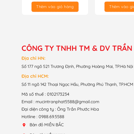
là:
tại
là:
tại
Thêm vào giỏ hàng
Thêm vào gi
60.000₫.
là:
70.000₫.
là:
50.000₫.
55.000₫.
CÔNG TY TNHH TM & DV TRẦN
Địa chỉ HN:
Số 177 ngõ 521 Trương Định, Phường Hoàng Mai, TP.Hà Nội
Địa chỉ HCM:
Số 11 ngõ 142 Thoại Ngọc Hầu, Phường Phú Thạnh, TP.HCM
Mã số thuế : 0102173234
Email : mucintranphat5588@gmail.com
Đại diện công ty : Ông Trần Phước Hòa
Hotline : 0988.69.5588
Bản đồ MIỀN BẮC