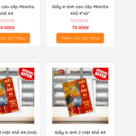
h cao cấp Minolta
Giấy in ảnh cao cấp Minolta
khổ A4
khổ 4”x6”
Giá
Giá
20.000
₫
120.000
₫
gốc
hiện
70.000
₫
70.000
₫
là:
tại
vào giỏ hàng
Thêm vào giỏ hàng
120.000₫.
là:
70.000₫.
 1 mặt khổ A4 (mờ)
Giấy in ảnh 2 mặt khổ A4