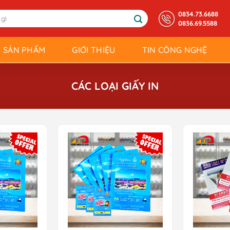
0834.73.6688
0836.69.5588
SẢN PHẨM
GIỚI THIỆU
TIN CÔNG NGHỆ
CÁC LOẠI GIẤY IN