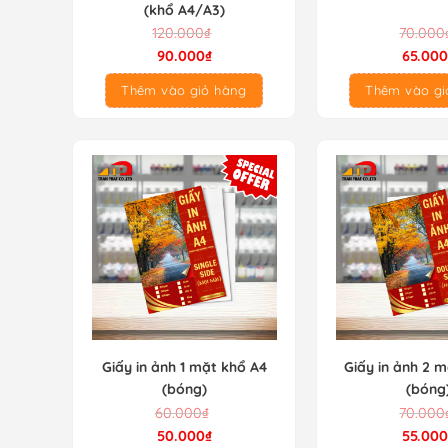
(khổ A4/A3)
Giá
Giá
Giá
Giá
120.000
₫
70.000
gốc
hiện
gốc
hiện
90.000
₫
65.000
là:
tại
là:
tại
Thêm vào giỏ hàng
Thêm vào gi
120.000₫.
là:
70.000₫.
là:
90.000₫.
65.000₫.
Giấy in ảnh 1 mặt khổ A4
Giấy in ảnh 2 
(bóng)
(bóng
Giá
Giá
Giá
Giá
60.000
₫
70.000
gốc
hiện
gốc
hiện
50.000
₫
55.000