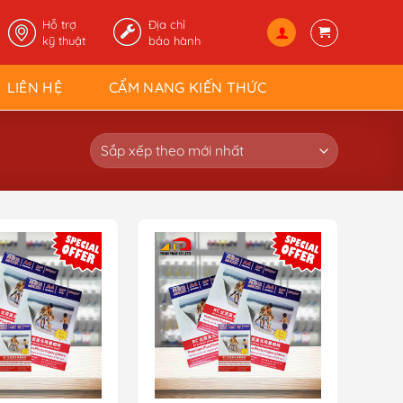
Hỗ trợ
Địa chỉ
kỹ thuật
bảo hành
LIÊN HỆ
CẨM NANG KIẾN THỨC