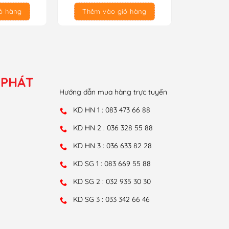
là:
tại
ỏ hàng
Thêm vào giỏ hàng
900.000₫.
là:
800.000₫.
 PHÁT
Hướng dẫn mua hàng trực tuyến
KD HN 1 : 083 473 66 88
KD HN 2 : 036 328 55 88
KD HN 3 : 036 633 82 28
KD SG 1 : 083 669 55 88
KD SG 2 : 032 935 30 30
KD SG 3 : 033 342 66 46