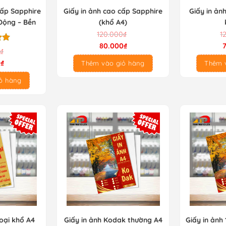
Cấp Sapphire
Giấy in ảnh cao cấp Sapphire
Giấy in ản
Động – Bền
(khổ A4)
Giá
Giá
Giá
Giá
120.000
₫
1
gốc
hiện
gốc
hiện
80.000
₫
p
0
₫
là:
tại
là:
tại
0
0
₫
Thêm vào giỏ hàng
Thêm 
120.000₫.
là:
120.000₫.
là:
80.000₫.
70.000₫.
ỏ hàng
loại khổ A4
Giấy in ảnh Kodak thường A4
Giấy in ảnh