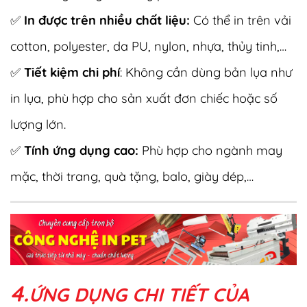
✅
In được trên nhiều chất liệu:
Có thể in trên vải
cotton, polyester, da PU, nylon, nhựa, thủy tinh,…
✅
Tiết kiệm chi phí
: Không cần dùng bản lụa như
in lụa, phù hợp cho sản xuất đơn chiếc hoặc số
lượng lớn.
✅
Tính ứng dụng cao:
Phù hợp cho ngành may
mặc, thời trang, quà tặng, balo, giày dép,…
4.
ỨNG DỤNG CHI TIẾT CỦA