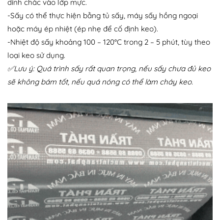
dính chắc vào lớp mực.
-Sấy có thể thực hiện bằng tủ sấy, máy sấy hồng ngoại
hoặc máy ép nhiệt (ép nhẹ để cố định keo).
-Nhiệt độ sấy khoảng 100 – 120°C trong 2 – 5 phút, tùy theo
loại keo sử dụng.
✅Lưu ý: Quá trình sấy rất quan trọng, nếu sấy chưa đủ keo
sẽ không bám tốt, nếu quá nóng có thể làm cháy keo.