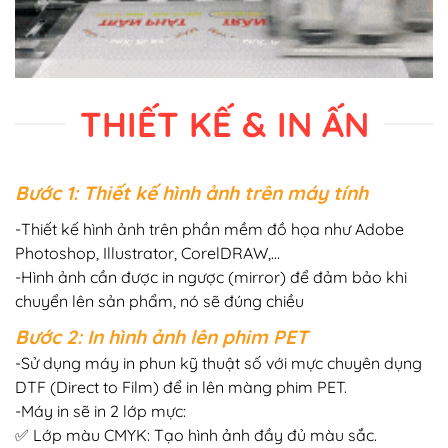
THIẾT KẾ & IN ẤN
Bước 1: Thiết kế hình ảnh trên máy tính
-Thiết kế hình ảnh trên phần mềm đồ họa như Adobe
Photoshop, Illustrator, CorelDRAW,…
-Hình ảnh cần được in ngược (mirror) để đảm bảo khi
chuyển lên sản phẩm, nó sẽ đúng chiều
Bước 2: In hình ảnh lên phim PET
-Sử dụng máy in phun kỹ thuật số với mực chuyên dụng
DTF (Direct to Film) để in lên màng phim PET.
-Máy in sẽ in 2 lớp mực:
✅ Lớp màu CMYK: Tạo hình ảnh đầy đủ màu sắc.