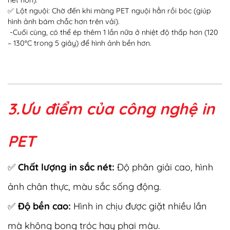
✅ Lột nguội: Chờ đến khi màng PET nguội hẳn rồi bóc (giúp
hình ảnh bám chắc hơn trên vải).
-Cuối cùng, có thể ép thêm 1 lần nữa ở nhiệt độ thấp hơn (120
– 130°C trong 5 giây) để hình ảnh bền hơn.
3.Ưu điểm của công nghệ in
PET
✅
Chất lượng in sắc nét:
Độ phân giải cao, hình
ảnh chân thực, màu sắc sống động.
✅
Độ bền cao:
Hình in chịu được giặt nhiều lần
mà không bong tróc hay phai màu.