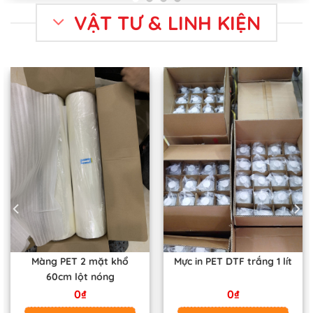
VẬT TƯ & LINH KIỆN
Màng PET 2 mặt khổ
Mực in PET DTF trắng 1 lít
60cm lột nóng
0
₫
0
₫