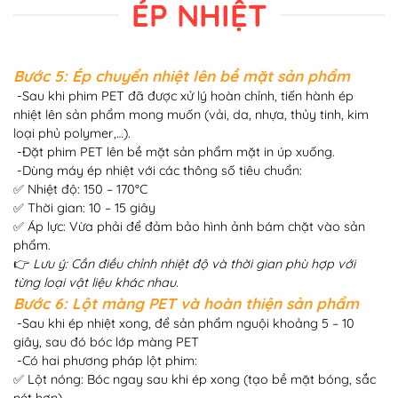
ÉP NHIỆT
Bước 5: Ép chuyển nhiệt lên bề mặt sản phẩm
-Sau khi phim PET đã được xử lý hoàn chỉnh, tiến hành ép
nhiệt lên sản phẩm mong muốn (vải, da, nhựa, thủy tinh, kim
loại phủ polymer,…).
-Đặt phim PET lên bề mặt sản phẩm mặt in úp xuống.
-Dùng máy ép nhiệt với các thông số tiêu chuẩn:
✅ Nhiệt độ: 150 – 170°C
✅ Thời gian: 10 – 15 giây
✅ Áp lực: Vừa phải để đảm bảo hình ảnh bám chặt vào sản
phẩm.
👉
Lưu ý: Cần điều chỉnh nhiệt độ và thời gian phù hợp với
từng loại vật liệu khác nhau.
Bước 6: Lột màng PET và hoàn thiện sản phẩm
-Sau khi ép nhiệt xong, để sản phẩm nguội khoảng 5 – 10
giây, sau đó bóc lớp màng PET
-Có hai phương pháp lột phim:
✅ Lột nóng: Bóc ngay sau khi ép xong (tạo bề mặt bóng, sắc
nét hơn).