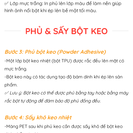
✅ Lớp mực trắng: In phủ lên lớp màu để làm nền giúp
hình ảnh nổi bật khi ép lên bề mặt tối màu.
PHỦ & SẤY BỘT KEO
Bước 3: Phủ bột keo (Powder Adhesive)
-Một lớp bột keo nhiệt (bột TPU) được rắc đều lên mặt có
mực trắng.
-Bột keo này có tác dụng tạo độ bám dính khi ép lên sản
phẩm.
✅ Lưu ý: Bột keo có thể được phủ bằng tay hoặc bằng máy
rắc bột tự động để đảm bảo độ phủ đồng đều.
Bước 4: Sấy khô keo nhiệt
-Màng PET sau khi phủ keo cần được sấy khô để bột keo