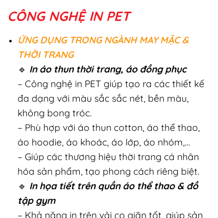
CÔNG NGHỆ IN PET
ỨNG DỤNG TRONG NGÀNH MAY MẶC &
THỜI TRANG
🔹
In áo thun thời trang, áo đồng phục
– Công nghệ in PET giúp tạo ra các thiết kế
đa dạng với màu sắc sắc nét, bền màu,
không bong tróc.
– Phù hợp với áo thun cotton, áo thể thao,
áo hoodie, áo khoác, áo lớp, áo nhóm,…
– Giúp các thương hiệu thời trang cá nhân
hóa sản phẩm, tạo phong cách riêng biệt.
🔹
In họa tiết trên quần áo thể thao & đồ
tập gym
– Khả năng in trên vải co giãn tốt, giúp sản