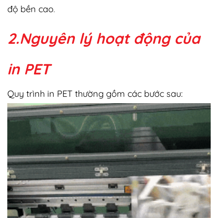
độ bền cao
.
2.Nguyên lý hoạt động của
in PET
Quy trình in PET thường gồm các bước sau: