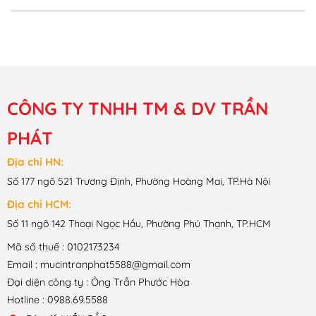
CÔNG TY TNHH TM & DV TRẦN
PHÁT
Địa chỉ HN:
Số 177 ngõ 521 Trương Định, Phường Hoàng Mai, TP.Hà Nội
Địa chỉ HCM:
Số 11 ngõ 142 Thoại Ngọc Hầu, Phường Phú Thạnh, TP.HCM
Mã số thuế : 0102173234
Email : mucintranphat5588@gmail.com
Đại diện công ty : Ông Trần Phước Hòa
Hotline : 0988.69.5588