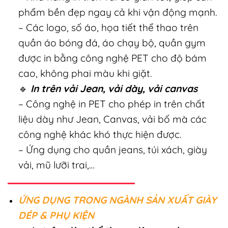
phẩm bền đẹp ngay cả khi vận động mạnh.
– Các logo, số áo, họa tiết thể thao trên
quần áo bóng đá, áo chạy bộ, quần gym
được in bằng công nghệ PET cho độ bám
cao, không phai màu khi giặt.
🔹
In trên vải Jean, vải dày, vải canvas
– Công nghệ in PET cho phép in trên chất
liệu dày như Jean, Canvas, vải bố mà các
công nghệ khác khó thực hiện được.
– Ứng dụng cho quần jeans, túi xách, giày
vải, mũ lưỡi trai,…
ỨNG DỤNG TRONG NGÀNH SẢN XUẤT GIÀY
DÉP & PHỤ KIỆN