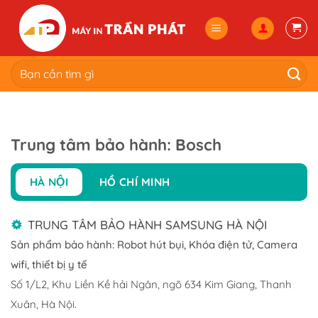
Skip
to
content
Tìm
kiếm:
Trung tâm bảo hành: Bosch
HÀ NỘI
HỒ CHÍ MINH
TRUNG TÂM BẢO HÀNH SAMSUNG HÀ NỘI
Sản phẩm bảo hành: Robot hút bụi, Khóa điện tử, Camera
wifi, thiết bị y tế
Số 1/L2, Khu Liền Kề hải Ngân, ngõ 634 Kim Giang, Thanh
Xuân, Hà Nội.