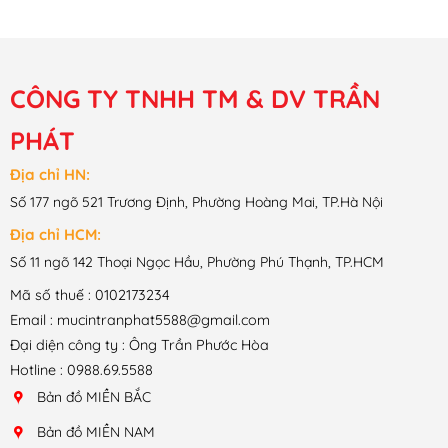
CÔNG TY TNHH TM & DV TRẦN
PHÁT
Địa chỉ HN:
Số 177 ngõ 521 Trương Định, Phường Hoàng Mai, TP.Hà Nội
Địa chỉ HCM:
Số 11 ngõ 142 Thoại Ngọc Hầu, Phường Phú Thạnh, TP.HCM
Mã số thuế : 0102173234
Email : mucintranphat5588@gmail.com
Đại diện công ty : Ông Trần Phước Hòa
Hotline : 0988.69.5588
Bản đồ MIỀN BẮC
Bản đồ MIỀN NAM